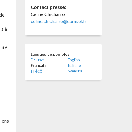
Contact presse:
Céline Chicharro
 de
celine.chicharro@comsol.fr
ls à
lité
Langues disponibles:
Deutsch
English
Français
Italiano
日本語
Svenska
tions