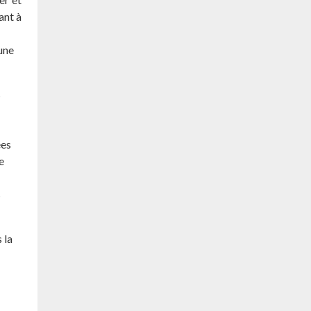
ant à
une
s
ées
e
s
 la