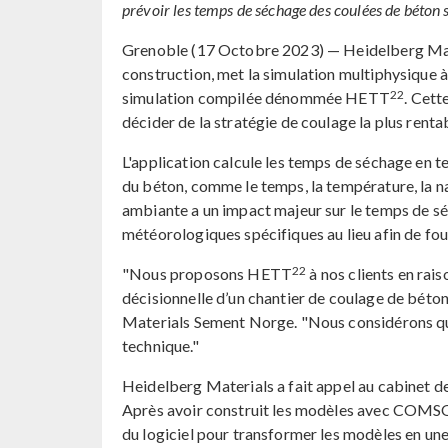
prévoir les temps de séchage des coulées de béton s
Grenoble (17 Octobre 2023) — Heidelberg Mater
construction, met la simulation multiphysique à
22
simulation compilée dénommée HETT
. Cett
décider de la stratégie de coulage la plus renta
L'application calcule les temps de séchage en te
du béton, comme le temps, la température, la n
ambiante a un impact majeur sur le temps de séc
météorologiques spécifiques au lieu afin de fou
22
"Nous proposons HETT
à nos clients en rais
décisionnelle d’un chantier de coulage de béto
Materials Sement Norge. "Nous considérons qu'i
technique."
Heidelberg Materials a fait appel au cabinet 
Après avoir construit les modèles avec COMS
du logiciel pour transformer les modèles en une