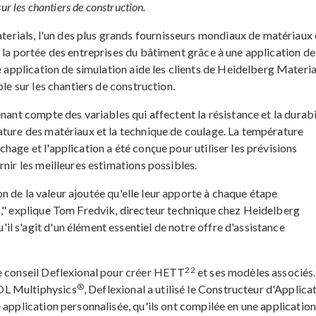
ur les chantiers de construction.
ials, l'un des plus grands fournisseurs mondiaux de matériaux
 la portée des entreprises du bâtiment grâce à une application de
e application de simulation aide les clients de Heidelberg Materia
ble sur les chantiers de construction.
nant compte des variables qui affectent la résistance et la durabi
ature des matériaux et la technique de coulage. La température
hage et l'application a été conçue pour utiliser les prévisions
rnir les meilleures estimations possibles.
on de la valeur ajoutée qu'elle leur apporte à chaque étape
n," explique Tom Fredvik, directeur technique chez Heidelberg
l s'agit d'un élément essentiel de notre offre d'assistance
22
de conseil Deflexional pour créer HETT
et ses modèles associés.
®
OL Multiphysics
, Deflexional a utilisé le Constructeur d'Applica
 application personnalisée, qu'ils ont compilée en une application