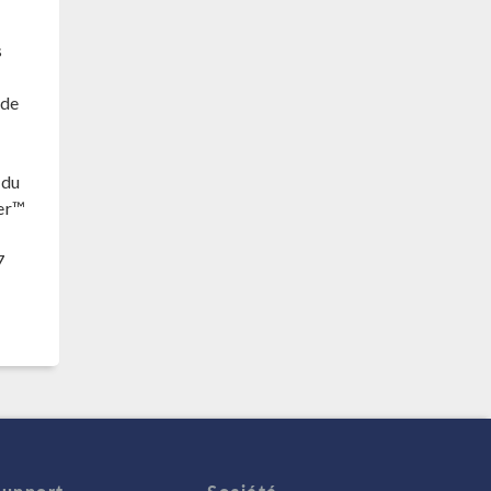
s
 de
 du
ler™
7