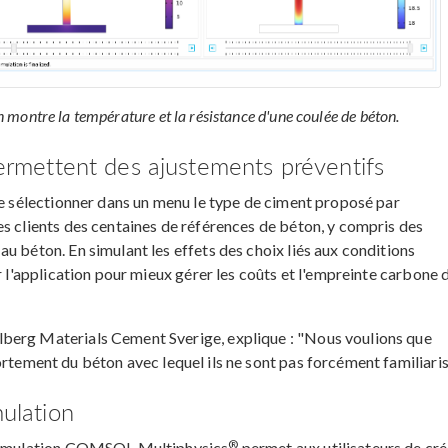
on montre la température et la résistance d'une coulée de béton.
permettent des ajustements préventifs
de sélectionner dans un menu le type de ciment proposé par
es clients des centaines de références de béton, y compris des
u béton. En simulant les effets des choix liés aux conditions
r l'application pour mieux gérer les coûts et l'empreinte carbone 
berg Materials Cement Sverige, explique : "Nous voulions que
ortement du béton avec lequel ils ne sont pas forcément familiaris
mulation
®
e simulation COMSOL Multiphysics
permet aux utilisateurs de cré