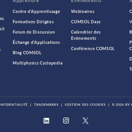
Apprendre
Evenements
Centre d'Apprentissage
Webinaires
C
ns
Formations Dirigées
COMSOL Days
V
it
Forum de Discussion
Calendrier des
B
Evènements
Échange d'Applications
P
Conférence COMSOL
C
s
Blog COMSOL
D
Multiphysics Cyclopedia
T
ONFIDENTIALITÉ
|
TRADEMARKS
|
GESTION DES COOKIES
|
© 2026 BY