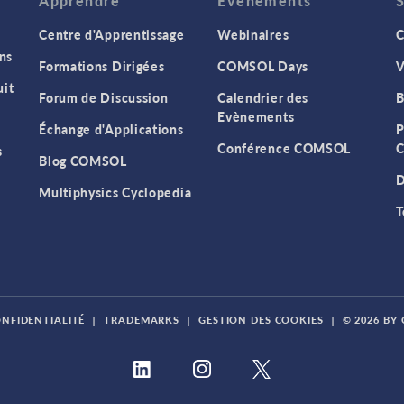
Apprendre
Evenements
Centre d'Apprentissage
Webinaires
C
ns
Formations Dirigées
COMSOL Days
V
it
Forum de Discussion
Calendrier des
B
Evènements
Échange d'Applications
P
Conférence COMSOL
C
s
Blog COMSOL
D
Multiphysics Cyclopedia
T
ONFIDENTIALITÉ
|
TRADEMARKS
|
GESTION DES COOKIES
|
© 2026 BY