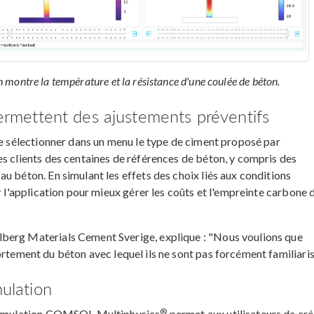
on montre la température et la résistance d'une coulée de béton.
permettent des ajustements préventifs
de sélectionner dans un menu le type de ciment proposé par
es clients des centaines de références de béton, y compris des
u béton. En simulant les effets des choix liés aux conditions
r l'application pour mieux gérer les coûts et l'empreinte carbone 
berg Materials Cement Sverige, explique : "Nous voulions que
ortement du béton avec lequel ils ne sont pas forcément familiaris
mulation
®
e simulation COMSOL Multiphysics
permet aux utilisateurs de cré