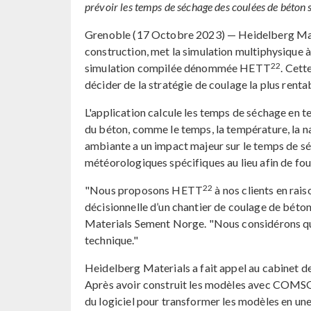
prévoir les temps de séchage des coulées de béton s
Grenoble (17 Octobre 2023) — Heidelberg Mater
construction, met la simulation multiphysique à
22
simulation compilée dénommée HETT
. Cett
décider de la stratégie de coulage la plus renta
L'application calcule les temps de séchage en te
du béton, comme le temps, la température, la n
ambiante a un impact majeur sur le temps de séc
météorologiques spécifiques au lieu afin de fou
22
"Nous proposons HETT
à nos clients en rais
décisionnelle d’un chantier de coulage de béto
Materials Sement Norge. "Nous considérons qu'i
technique."
Heidelberg Materials a fait appel au cabinet 
Après avoir construit les modèles avec COMS
du logiciel pour transformer les modèles en une