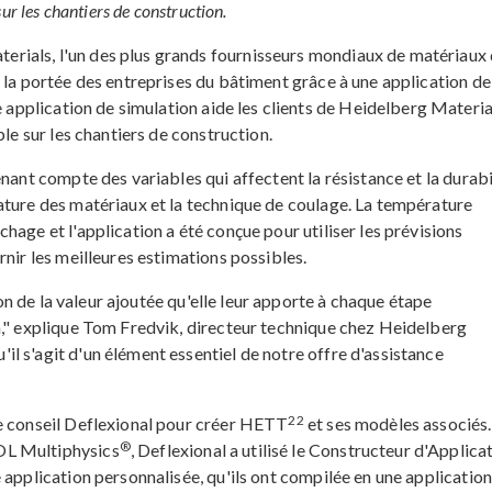
ur les chantiers de construction.
ials, l'un des plus grands fournisseurs mondiaux de matériaux
 la portée des entreprises du bâtiment grâce à une application de
e application de simulation aide les clients de Heidelberg Materia
ble sur les chantiers de construction.
nant compte des variables qui affectent la résistance et la durabi
ature des matériaux et la technique de coulage. La température
hage et l'application a été conçue pour utiliser les prévisions
rnir les meilleures estimations possibles.
on de la valeur ajoutée qu'elle leur apporte à chaque étape
n," explique Tom Fredvik, directeur technique chez Heidelberg
l s'agit d'un élément essentiel de notre offre d'assistance
22
de conseil Deflexional pour créer HETT
et ses modèles associés.
®
OL Multiphysics
, Deflexional a utilisé le Constructeur d'Applica
 application personnalisée, qu'ils ont compilée en une application