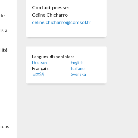
Contact presse:
Céline Chicharro
 de
celine.chicharro@comsol.fr
ls à
lité
Langues disponibles:
Deutsch
English
Français
Italiano
日本語
Svenska
tions