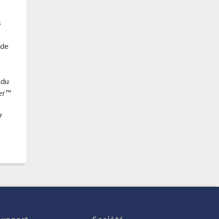
s
 de
 du
ler™
7