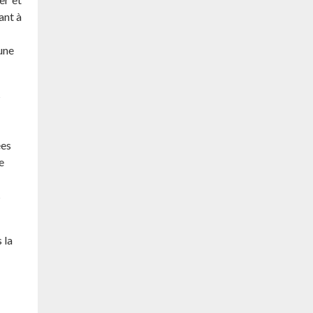
ant à
une
s
ées
e
s
 la