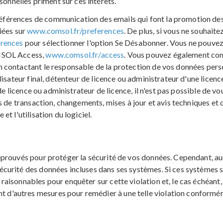
sonnelles priment sur ces intérêts.
érences de communication des emails qui font la promotion des
iées sur
www.comsol.fr/preferences
. De plus, si vous ne souhait
rences
pour sélectionner l'option Se Désabonner. Vous ne pouvez 
OMSOL Access,
www.comsol.fr/access
. Vous pouvez également com
 contactant le responsable de la protection de vos données perso
lisateur final, détenteur de licence ou administrateur d'une lice
 de licence ou administrateur de licence, il n'est pas possible de
 de transaction, changements, mises à jour et avis techniques et d
t l'utilisation du logiciel.
prouvés pour protéger la sécurité de vos données. Cependant, au
curité des données incluses dans ses systèmes. Si ces systèmes 
aisonnables pour enquêter sur cette violation et, le cas échéant
'autres mesures pour remédier à une telle violation conforméme