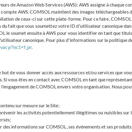
s serveurs de Amazon Web Services (AWS): AWS assigne à chaque c
d'un compte AWS. COMSOL maintient des images téléchargeables de
tallation de ceux-ci sur cette plate-forme. Pour ce faire, COMSOL
 du fait que vous soumettez votre ID d'utilisateur canonique dan
OL le soumet ensuite à AWS pour vous identifier en tant que ti
d'utilisateur canonique. Pour plus d'informations sur la politique
ivacy/?nc1=f_pr
.
 but de vous donner accès aux ressources et/ou services que vou
s. Si vous êtes en contact avec COMSOL en tant que représentan
r l'engagement de COMSOL envers votre organisation. Nous pouvo
ontenu sur mesure sur le Site;
enir les activités potentiellement illégitimes ou nuisibles sur 
ersés;
oir des informations sur COMSOL, ses événements et ses produits