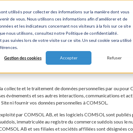
ont utilisés pour collecter des informations sur la manière dont vous
TS
INDUSTRIES
VIDEOS
EVENEMENT
nir de vous. Nous utilisons ces informations afin d'améliorer et de
nnées et les indicateurs concernant nos visiteurs à la fois sur ce site
ue nous utilisons, consultez notre Politique de confidentialité.
 pas suivies lors de votre visite sur ce site. Un seul cookie sera utilisé
ialité de COMSOL
éférences.
Gestion des cookies
Accepter
Refuser
 la collecte et le traitement de données personnelles par ou pour
s, ses événements et ses autres interactions, communications et act
 le Site ni fournir vos données personnelles à COMSOL.
st exploité par COMSOL AB, et les logiciels COMSOL sont publ
 suédois, immatriculée au registre du commerce suédois sous le 
MSOL AB et ses filiales et sociétés affiliées sont désignées co