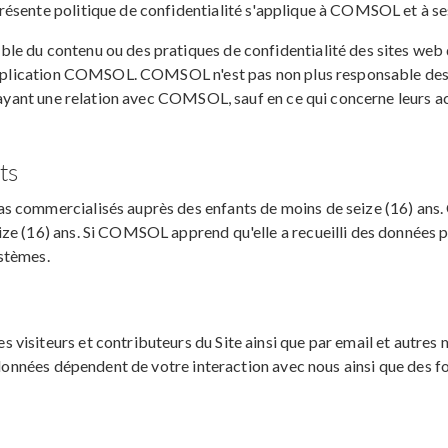
ésente politique de confidentialité s'applique à COMSOL et à ses
e du contenu ou des pratiques de confidentialité des sites web 
 application COMSOL. COMSOL n'est pas non plus responsable des 
s ayant une relation avec COMSOL, sauf en ce qui concerne leurs a
ts
s commercialisés auprès des enfants de moins de seize (16) ans.
ize (16) ans. Si COMSOL apprend qu'elle a recueilli des données 
stèmes.
isiteurs et contributeurs du Site ainsi que par email et autres m
 données dépendent de votre interaction avec nous ainsi que des fo