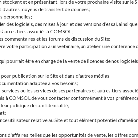
n stockant et en présentant, lors de votre prochaine visite sur le 
et d'autres moyens de transfert de données;
es personnelles;
er des logiciels, des mises à jour et des versions d'essai, ainsi q
d’autres tiers associés à COMSOL;
es commentaires et les forums de discussion du Site;
ivre votre participation à un webinaire, un atelier, une confére
 pourrait être en charge de la vente de licences de nos logiciels 
our publication sur le Site et dans d'autres médias;
documentation adaptée à vos besoins;
rvices ou les services de ses partenaires et autres tiers asso
ciés à COMSOL de vous contacter conformément à vos préférence
ur politique de confidentialité;
rt;
utilisateur relative au Site et tout élément potentiel d'améliorat
 d'affaires, telles que les opportunités de vente, les offres com