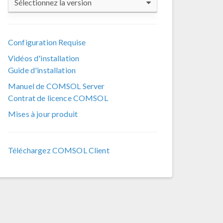
Sélectionnez la version
COMSOL 6.4
Configuration Requise
COMSOL 6.3
Vidéos d'installation
COMSOL 6.2
Guide d'installation
COMSOL 6.1
Manuel de COMSOL Server
Contrat de licence COMSOL
COMSOL 6.0
Mises à jour produit
COMSOL 5.6
COMSOL 5.5
Téléchargez COMSOL Client
COMSOL 5.4
COMSOL 5.3a
COMSOL 5.3