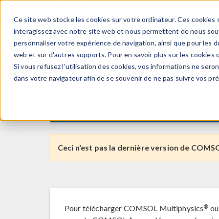
Ce site web stocke les cookies sur votre ordinateur. Ces cookies s
PRODUI
interagissez avec notre site web et nous permettent de nous souve
personnaliser votre expérience de navigation, ainsi que pour les do
web et sur d'autres supports. Pour en savoir plus sur les cookies q
Si vous refusez l'utilisation des cookies, vos informations ne seront
COMSOL
5.3a
for
ma
dans votre navigateur afin de se souvenir de ne pas suivre vos pr
Version 5.3.1.348, August 14, 2018
Ceci n'est pas la dernière version de COMSO
®
Pour télécharger COMSOL Multiphysics
ou