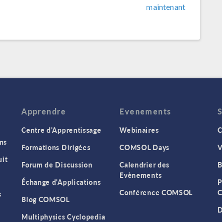
maintenant
Apprendre
Evenements
Centre d'Apprentissage
Webinaires
C
ns
Formations Dirigées
COMSOL Days
V
it
Forum de Discussion
Calendrier des
B
Evènements
Échange d'Applications
P
Conférence COMSOL
C
s
Blog COMSOL
D
Multiphysics Cyclopedia