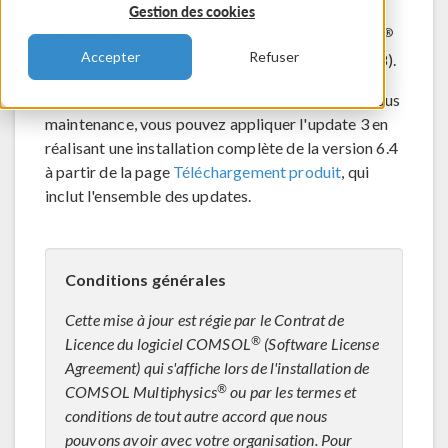
Gestion des cookies
®
Cette mise à jour s'applique au logiciel COMSOL
Accepter
Refuser
version 6.4 (build 6.4.0.293, 6.4.0.343 et 6.4.0.378).
Si vous avez la version 6.4 et une licence valide sous
maintenance, vous pouvez appliquer l'update 3 en
réalisant une installation complète de la version 6.4
à partir de la page
Téléchargement produit
, qui
inclut l'ensemble des updates.
Conditions générales
Cette mise à jour est régie par le Contrat de
®
Licence du logiciel COMSOL
(Software License
Agreement) qui s'affiche lors de l'installation de
®
COMSOL Multiphysics
ou par les termes et
conditions de tout autre accord que nous
pouvons avoir avec votre organisation. Pour