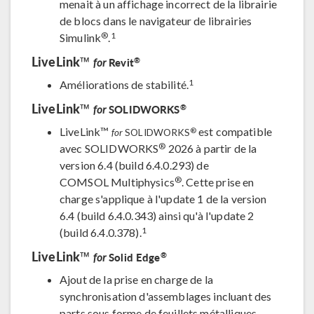
menait à un affichage incorrect de la librairie
de blocs dans le navigateur de librairies
®
1
Simulink
.
LiveLink™
®
Revit
for
1
Améliorations de stabilité.
LiveLink™
®
SOLIDWORKS
for
LiveLink™
est compatible
®
for
SOLIDWORKS
®
avec SOLIDWORKS
2026 à partir de la
version 6.4 (build 6.4.0.293) de
®
COMSOL Multiphysics
. Cette prise en
charge s'applique à l'update 1 de la version
6.4 (build 6.4.0.343) ainsi qu'à l'update 2
1
(build 6.4.0.378).
LiveLink™
®
Solid Edge
for
Ajout de la prise en charge de la
synchronisation d'assemblages incluant des
parts sous forme de feuillets métalliques