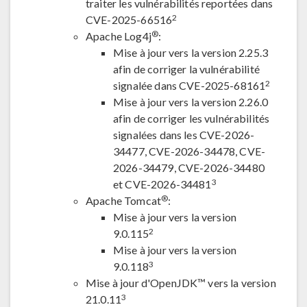
traiter les vulnérabilités reportées dans
2
CVE-2025-66516
®
Apache Log4j
:
Mise à jour vers la version 2.25.3
afin de corriger la vulnérabilité
2
signalée dans CVE-2025-68161
Mise à jour vers la version 2.26.0
afin de corriger les vulnérabilités
signalées dans les CVE-2026-
34477, CVE-2026-34478, CVE-
2026-34479, CVE-2026-34480
3
et CVE-2026-34481
®
Apache Tomcat
:
Mise à jour vers la version
2
9.0.115
Mise à jour vers la version
3
9.0.118
Mise à jour d'OpenJDK™ vers la version
3
21.0.11