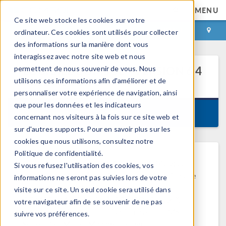
MENU
Ce site web stocke les cookies sur votre
CONNEXION
CONTACT
ordinateur. Ces cookies sont utilisés pour collecter
des informations sur la manière dont vous
interagissez avec notre site web et nous
®
permettent de nous souvenir de vous. Nous
LOGICIEL COMSOL
VERSION 6.4
MISE A JOUR 3
utilisons ces informations afin d'améliorer et de
personnaliser votre expérience de navigation, ainsi
que pour les données et les indicateurs
Date de sortie 29 mai 2026
concernant nos visiteurs à la fois sur ce site web et
sur d'autres supports. Pour en savoir plus sur les
cookies que nous utilisons, consultez notre
Politique de confidentialité.
L'update 3 de la version 6.4 (build 6.4.0.429) du
Si vous refusez l'utilisation des cookies, vos
®
logiciel COMSOL
contient des améliorations de
informations ne seront pas suivies lors de votre
performance et de stabilité pour
visite sur ce site. Un seul cookie sera utilisé dans
®
COMSOL Multiphysics
, COMSOL Server™,
votre navigateur afin de se souvenir de ne pas
COMSOL Client pour utilisation avec COMSOL
suivre vos préférences.
Server™, et Model Manager server.