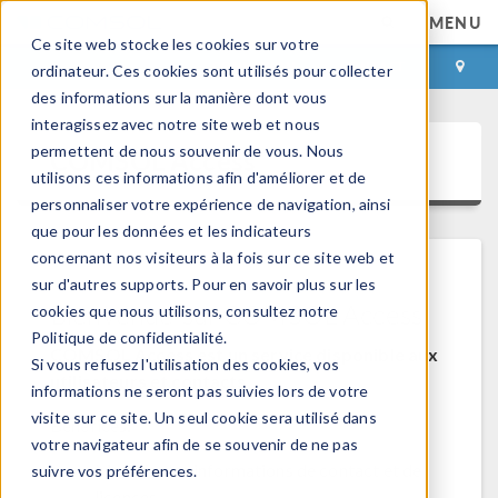
MENU
Ce site web stocke les cookies sur votre
CONNEXION
CONTACT
ordinateur. Ces cookies sont utilisés pour collecter
des informations sur la manière dont vous
interagissez avec notre site web et nous
permettent de nous souvenir de vous. Nous
COMSOL Access
utilisons ces informations afin d'améliorer et de
personnaliser votre expérience de navigation, ainsi
que pour les données et les indicateurs
concernant nos visiteurs à la fois sur ce site web et
sur d'autres supports. Pour en savoir plus sur les
Bienvenue sur COMSOL Access
cookies que nous utilisons, consultez notre
Politique de confidentialité.
COMSOL Access est un service disponible aux
Si vous refusez l'utilisation des cookies, vos
utilisateurs et contacts.
informations ne seront pas suivies lors de votre
visite sur ce site. Un seul cookie sera utilisé dans
Bénéfices:
votre navigateur afin de se souvenir de ne pas
Modifier les informations de contact et de
suivre vos préférences.
licences