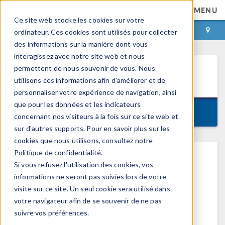
MENU
Ce site web stocke les cookies sur votre
CONNEXION
CONTACT
ordinateur. Ces cookies sont utilisés pour collecter
des informations sur la manière dont vous
interagissez avec notre site web et nous
permettent de nous souvenir de vous. Nous
Informations sur
COMSOL Runtime™
6.4
utilisons ces informations afin d'améliorer et de
personnaliser votre expérience de navigation, ainsi
que pour les données et les indicateurs
Version 6.4.0.429, May 29, 2026
concernant nos visiteurs à la fois sur ce site web et
sur d'autres supports. Pour en savoir plus sur les
cookies que nous utilisons, consultez notre
Politique de confidentialité.
Si vous refusez l'utilisation des cookies, vos
A quoi sert
informations ne seront pas suivies lors de votre
COMSOL Runtime™?
visite sur ce site. Un seul cookie sera utilisé dans
votre navigateur afin de se souvenir de ne pas
suivre vos préférences.
COMSOL Runtime™ est fourni par COMSOL, un