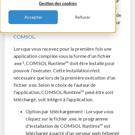
fournisseur mondial de logiciels de simulation pour
Gestion des cookies
la conception de produits et la recherche destinés
aux entreprises technologiques, aux laboratoires de
Accepter
Refuser
recherche et aux universités. Pour en savoir plus sur
COMSOL, consultez la page
A propos de
COMSOL
.
Lorsque vous recevez pour la première fois une
application compilée sous la forme d'un fichier
1
.exe
, COMSOL Runtime™ doit être installé pour
pouvoir l'exécuter. Cette installation n'est
nécessaire que lors de la première exécution d'un
fichier .exe. Selon le choix de l'auteur de
l'application, COMSOL Runtime™ peut être soit
téléchargé, soit intégré à l'application.
Option par téléchargement : Lorsque vous
cliquez sur le fichier .exe, le programme
d'installation de COMSOL Runtime™ est
téléchargé à partir d'un serveur web hébergé