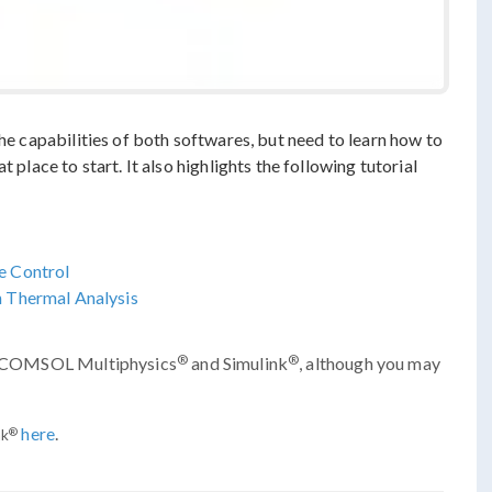
the capabilities of both softwares, but need to learn how to
 place to start. It also highlights the following tutorial
e Control
 Thermal Analysis
®
®
 of COMSOL Multiphysics
and Simulink
, although you may
here
.
®
nk