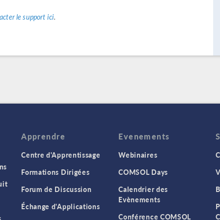
acter le support ici
.
Apprendre
Evenements
Centre d'Apprentissage
Webinaires
C
ns
Formations Dirigées
COMSOL Days
V
it
Forum de Discussion
Calendrier des
B
Evènements
Échange d'Applications
P
Conférence COMSOL
C
s