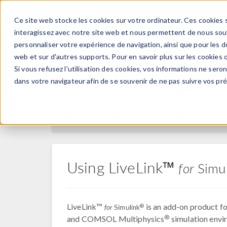
Ce site web stocke les cookies sur votre ordinateur. Ces cookies s
PRODUI
interagissez avec notre site web et nous permettent de nous souve
personnaliser votre expérience de navigation, ainsi que pour les do
web et sur d'autres supports. Pour en savoir plus sur les cookies q
Si vous refusez l'utilisation des cookies, vos informations ne seront
Centre d'apprentissage
dans votre navigateur afin de se souvenir de ne pas suivre vos pr
RETOUR AU CENTRE D'APPRENTISSAGE
Using LiveLink™
for
Simul
LiveLink™
is an add-on product 
®
for
Simulink
®
and COMSOL Multiphysics
simulation envi