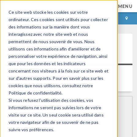
MENU
Ce site web stocke les cookies sur votre
CONNEXION
CONTACT
ordinateur. Ces cookies sont utilisés pour collecter
des informations sur la manière dont vous
interagissez avec notre site web et nous
permettent de nous souvenir de vous. Nous
Create and Export Animations
utilisons ces informations afin d'améliorer et de
®
from COMSOL Multiphysics
personnaliser votre expérience de navigation, ainsi
que pour les données et les indicateurs
concernant nos visiteurs à la fois sur ce site web et
Retour aux videos
sur d'autres supports. Pour en savoir plus sur les
Durée: 11:12
cookies que nous utilisons, consultez notre
Politique de confidentialité.
Si vous refusez l'utilisation des cookies, vos
informations ne seront pas suivies lors de votre
visite sur ce site. Un seul cookie sera utilisé dans
votre navigateur afin de se souvenir de ne pas
suivre vos préférences.