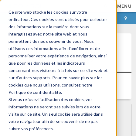
MENU
Ce site web stocke les cookies sur votre
CONNEXION
CONTACT
ordinateur. Ces cookies sont utilisés pour collecter
des informations sur la manière dont vous
interagissez avec notre site web et nous
permettent de nous souvenir de vous. Nous
Introducing Heat Transfer
utilisons ces informations afin d'améliorer et de
Modeling Software from
personnaliser votre expérience de navigation, ainsi
®
COMSOL Multiphysics
que pour les données et les indicateurs
concernant nos visiteurs à la fois sur ce site web et
sur d'autres supports. Pour en savoir plus sur les
Retour aux videos
cookies que nous utilisons, consultez notre
Durée: 1:43
Politique de confidentialité.
Si vous refusez l'utilisation des cookies, vos
informations ne seront pas suivies lors de votre
visite sur ce site. Un seul cookie sera utilisé dans
votre navigateur afin de se souvenir de ne pas
suivre vos préférences.