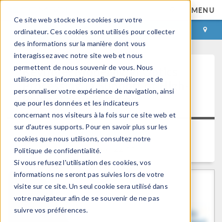
MENU
Ce site web stocke les cookies sur votre
CONNEXION
CONTACT
ordinateur. Ces cookies sont utilisés pour collecter
des informations sur la manière dont vous
interagissez avec notre site web et nous
permettent de nous souvenir de vous. Nous
Keynote: Modeling in Optics
utilisons ces informations afin d'améliorer et de
Processing in Support of High-
personnaliser votre expérience de navigation, ainsi
Power Laser Systems
que pour les données et les indicateurs
concernant nos visiteurs à la fois sur ce site web et
sur d'autres supports. Pour en savoir plus sur les
Retour aux videos
cookies que nous utilisons, consultez notre
Durée: 22:11
Politique de confidentialité.
Si vous refusez l'utilisation des cookies, vos
informations ne seront pas suivies lors de votre
visite sur ce site. Un seul cookie sera utilisé dans
votre navigateur afin de se souvenir de ne pas
suivre vos préférences.