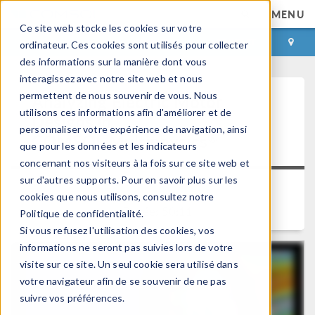
MENU
Ce site web stocke les cookies sur votre
CONNEXION
CONTACT
ordinateur. Ces cookies sont utilisés pour collecter
des informations sur la manière dont vous
interagissez avec notre site web et nous
permettent de nous souvenir de vous. Nous
Analyzing Electric Motor
utilisons ces informations afin d'améliorer et de
Designs in
personnaliser votre expérience de navigation, ainsi
®
COMSOL Multiphysics
que pour les données et les indicateurs
concernant nos visiteurs à la fois sur ce site web et
sur d'autres supports. Pour en savoir plus sur les
Retour aux videos
cookies que nous utilisons, consultez notre
Durée: 50:11
Politique de confidentialité.
Si vous refusez l'utilisation des cookies, vos
informations ne seront pas suivies lors de votre
visite sur ce site. Un seul cookie sera utilisé dans
votre navigateur afin de se souvenir de ne pas
suivre vos préférences.