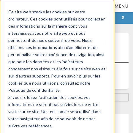
MENU
Ce site web stocke les cookies sur votre
CONNEXION
CONTACT
ordinateur. Ces cookies sont utilisés pour collecter
des informations sur la manière dont vous
interagissez avec notre site web et nous
permettent de nous souvenir de vous. Nous
Presentations from COMSOL
utilisons ces informations afin d'améliorer et de
Day: Food Engineering
personnaliser votre expérience de navigation, ainsi
que pour les données et les indicateurs
concernant nos visiteurs à la fois sur ce site web et
Retour aux videos
sur d'autres supports. Pour en savoir plus sur les
Durée: 5:16:50
cookies que nous utilisons, consultez notre
Politique de confidentialité.
Si vous refusez l'utilisation des cookies, vos
informations ne seront pas suivies lors de votre
APERÇU
visite sur ce site. Un seul cookie sera utilisé dans
votre navigateur afin de se souvenir de ne pas
suivre vos préférences.
Thank you for joining us for COMSOL Day: