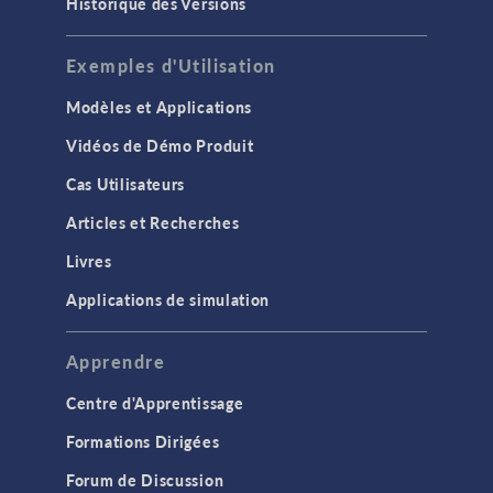
Historique des Versions
Applications de simulation
Exemples d'Utilisation
Calcul cluster & cloud
Etudes et solveurs
Modèles et Applications
Interface utilisateur
Vidéos de Démo Produit
Interfaces physiques
Cas Utilisateurs
Introduction
Articles et Recherches
Maillage
Livres
Matériaux
Applications de simulation
Modèles de substitution
Modélisation basée sur les équations
Apprendre
Optimisation
Centre d'Apprentissage
Outils de modélisation & définitions
Formations Dirigées
Résultats et visualisation
Forum de Discussion