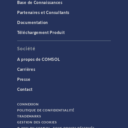
Base de Connaissances
Consultants Certifiés
Partenaires et Consultants
Contenu technique
Documentation
Electromagnétisme ondulatoire
Téléchargement Produit
Impression 3D
IoT
Société
Module AC/DC
A propos de COMSOL
Module Acoustics
Carrières
Module Battery Design
Presse
Module CFD
Contact
Module Chemical Reaction Engineering
Module Corrosion
CONNEXION
POLITIQUE DE CONFIDENTIALITÉ
Module Electrochemistry
TRADEMARKS
Module Electrodeposition
GESTION DES COOKIES