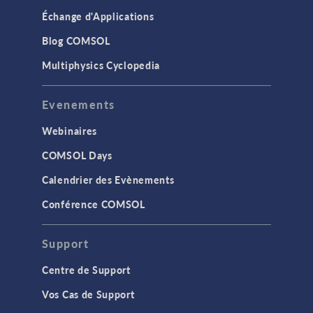
INTERFACES
Échange d'Applications
Import CAO & produits LiveLink pour
Blog COMSOL
la CAO
Multiphysics Cyclopedia
STRUCTURE ET ACOUSTIQUE
Acoustique et vibrations
Evenements
Dynamique des structures
Webinaires
Lois de comportement matériaux
COMSOL Days
Mécanique des structures
Calendrier des Evènements
MEMS & dispositifs piezoélectriques
Conférence COMSOL
TAGS
Support
Centre de Support
Bio-ingénierie
Vos Cas de Support
Conférence