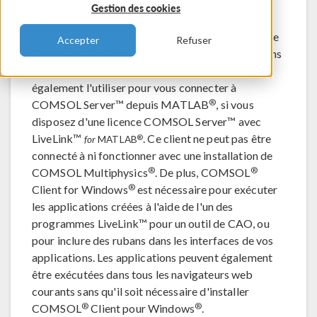
COMSOL Server™ et exécuter des applications
Gestion des cookies
nativement dans le système d'exploitation
®
Windows
. Vous vous connectez à une instance de
Accepter
Refuser
COMSOL Server™ afin d'exécuter des applications
®
à l'aide de COMSOL
Client. Vous pouvez
également l'utiliser pour vous connecter à
®
COMSOL Server™ depuis MATLAB
, si vous
disposez d'une licence COMSOL Server™ avec
LiveLink™
. Ce client ne peut pas être
®
for
MATLAB
connecté à ni fonctionner avec une installation de
®
®
COMSOL Multiphysics
. De plus, COMSOL
®
Client for Windows
est nécessaire pour exécuter
les applications créées à l'aide de l'un des
programmes LiveLink™ pour un outil de CAO, ou
pour inclure des rubans dans les interfaces de vos
applications. Les applications peuvent également
être exécutées dans tous les navigateurs web
courants sans qu'il soit nécessaire d'installer
®
®
COMSOL
Client pour Windows
.