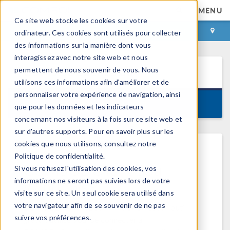
MENU
Ce site web stocke les cookies sur votre
CONNEXION
CONTACT
ordinateur. Ces cookies sont utilisés pour collecter
des informations sur la manière dont vous
interagissez avec notre site web et nous
permettent de nous souvenir de vous. Nous
COMSOL Client
5.3a
utilisons ces informations afin d'améliorer et de
personnaliser votre expérience de navigation, ainsi
Version 5.3.1.348, August 14, 2018
que pour les données et les indicateurs
concernant nos visiteurs à la fois sur ce site web et
sur d'autres supports. Pour en savoir plus sur les
cookies que nous utilisons, consultez notre
Politique de confidentialité.
COMSOL Client pour
Si vous refusez l'utilisation des cookies, vos
®
Windows
informations ne seront pas suivies lors de votre
visite sur ce site. Un seul cookie sera utilisé dans
votre navigateur afin de se souvenir de ne pas
®
®
COMSOL
Client pour Windows
est un outil
suivre vos préférences.
gratuit utilisé pour se connecter à