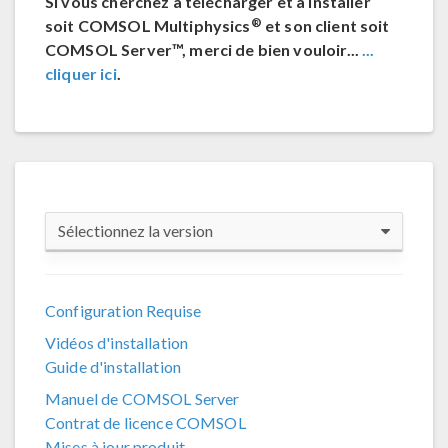
Si vous cherchez à télécharger et à installer
®
soit COMSOL Multiphysics
et son client soit
COMSOL Server™, merci de bien vouloir...
...
cliquer ici
.
Sélectionnez la version
COMSOL 6.4
Configuration Requise
COMSOL 6.3
Vidéos d'installation
COMSOL 6.2 Update 4
Guide d'installation
COMSOL 6.2 Update 3
Manuel de COMSOL Server
Contrat de licence COMSOL
COMSOL 6.1
Mises à jour produit