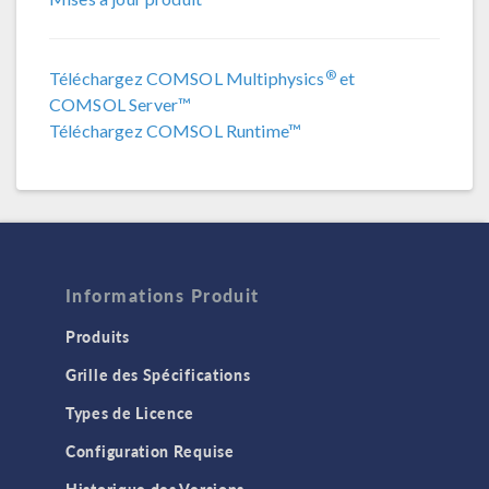
COMSOL 6.0
COMSOL 5.6
®
Téléchargez COMSOL Multiphysics
et
COMSOL Server™
COMSOL 5.5
Téléchargez COMSOL Runtime™
COMSOL 5.4
COMSOL 5.3a
COMSOL 5.3
COMSOL 5.2a
Informations Produit
COMSOL 5.2
Produits
COMSOL 5.1
Grille des Spécifications
COMSOL 5.0
Types de Licence
Configuration Requise