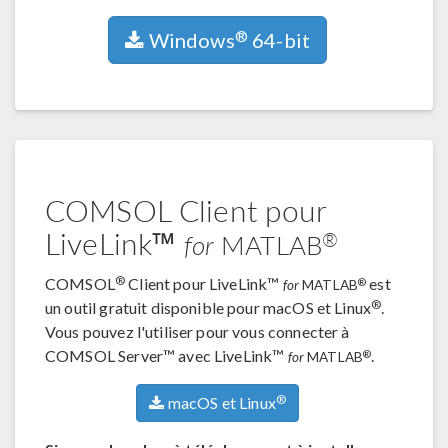
®
Windows
64-bit
COMSOL Client pour
LiveLink™
®
for
MATLAB
®
COMSOL
Client pour LiveLink™
est
®
for
MATLAB
®
un outil gratuit disponible pour macOS et Linux
.
Vous pouvez l'utiliser pour vous connecter à
COMSOL Server™ avec LiveLink™
.
®
for
MATLAB
®
macOS et Linux