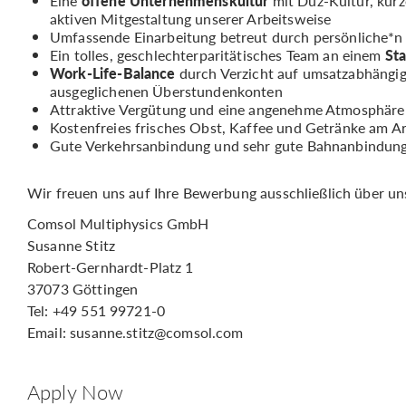
Eine
offene Unternehmenskultur
mit Duz-Kultur, kur
aktiven Mitgestaltung unserer Arbeitsweise
Umfassende Einarbeitung betreut durch persönliche*n
Ein tolles, geschlechterparitätisches Team an einem
Sta
Work-Life-Balance
durch Verzicht auf umsatzabhängige
ausgeglichenen Überstundenkonten
Attraktive Vergütung und eine angenehme Atmosphäre s
Kostenfreies frisches Obst, Kaffee und Getränke am Ar
Gute Verkehrsanbindung und sehr gute Bahnanbindun
Wir freuen uns auf Ihre Bewerbung ausschließlich über uns
Comsol Multiphysics GmbH
Susanne Stitz
Robert-Gernhardt-Platz 1
37073 Göttingen
Tel: +49 551 99721-0
Email: susanne.stitz@comsol.com
Apply Now