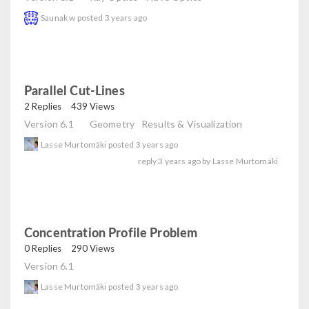
Saunak w
posted
3 years ago
Parallel Cut-Lines
read
2 Replies
439 Views
Version 6.1
Geometry
Results & Visualization
Lasse Murtomäki
posted
3 years ago
reply
3 years ago
by
Lasse Murtomäki
Concentration Profile Problem
read
0 Replies
290 Views
Version 6.1
Lasse Murtomäki
posted
3 years ago