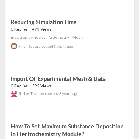
Reducing Simulation Time
read
0 Replies
473 Views
Electromagnetics
Geometry
Mesh
Kiran Seetala
posted
3 years ago
Import Of Experimental Mesh & Data
read
0 Replies
395 Views
Stelios Tsambou
posted
3 years ago
How To Set Maximum Substance Deposition
In Electrochemistry Module?
read