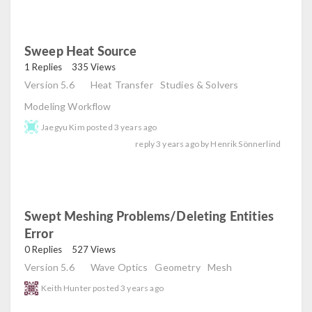
Sweep Heat Source
read
1 Replies
335 Views
Version 5.6
Heat Transfer
Studies & Solvers
Modeling Workflow
Jaegyu Kim
posted
3 years ago
reply
3 years ago
by
Henrik Sönnerlind
Swept Meshing Problems/deleting Entities
Error
read
0 Replies
527 Views
Version 5.6
Wave Optics
Geometry
Mesh
Keith Hunter
posted
3 years ago