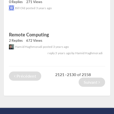
0 Replies
271 Views
Bill Old
posted
3 years ago
Remote Computing
read
2 Replies
672 Views
Hamid Haghmoradi
posted
3 years ago
reply
3 years ago
by
Hamid Haghmoradi
2121–2130
2158
of
Précédent
Suivant