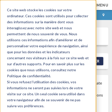
MENU
Ce site web stocke les cookies sur votre
CONNEXION
CONTACT
ordinateur. Ces cookies sont utilisés pour collecter
des informations sur la manière dont vous
interagissez avec notre site web et nous
permettent de nous souvenir de vous. Nous
Discussion Forum
utilisons ces informations afin d'améliorer et de
personnaliser votre expérience de navigation, ainsi
que pour les données et les indicateurs
concernant nos visiteurs à la fois sur ce site web et
NEW DISCUSSION
FILTRER
sur d'autres supports. Pour en savoir plus sur les
cookies que nous utilisons, consultez notre
Politique de confidentialité.
Si vous refusez l'utilisation des cookies, vos
Note that while COMSOL employees may participate
informations ne seront pas suivies lors de votre
®
in the discussion forum, COMSOL
software users
visite sur ce site. Un seul cookie sera utilisé dans
who are on-subscription should submit their questions
votre navigateur afin de se souvenir de ne pas
via the
Support Center
for a more comprehensive
suivre vos préférences.
response from the Technical Support team.