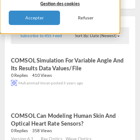
Gestion des cookies
Accepter
Refuser
Sort By: Date (Newest)
Subscribe to RSS Feed
COMSOL Simulation For Variable Angle And
Its Results Data Values/file
read
0 Replies
410 Views
Muhammad Imran
posted
3 years ago
COMSOL Can Modeling Human Skin And
Optical Heart Rate Sensors?
read
0 Replies
358 Views
Version 6.1
Ray Optics
Wave Optics