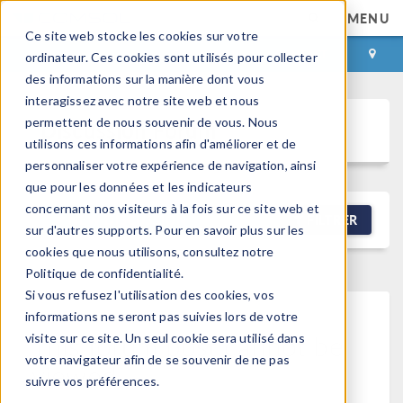
MENU
Ce site web stocke les cookies sur votre
CONNEXION
CONTACT
ordinateur. Ces cookies sont utilisés pour collecter
des informations sur la manière dont vous
interagissez avec notre site web et nous
permettent de nous souvenir de vous. Nous
Discussion Forum
utilisons ces informations afin d'améliorer et de
personnaliser votre expérience de navigation, ainsi
que pour les données et les indicateurs
concernant nos visiteurs à la fois sur ce site web et
NEW DISCUSSION
FILTRER
sur d'autres supports. Pour en savoir plus sur les
cookies que nous utilisons, consultez notre
Politique de confidentialité.
Si vous refusez l'utilisation des cookies, vos
informations ne seront pas suivies lors de votre
This forum post cannot be
visite sur ce site. Un seul cookie sera utilisé dans
votre navigateur afin de se souvenir de ne pas
viewed
suivre vos préférences.