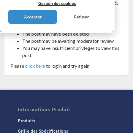
The post you are trying to view cannot be displayed.
Gestion des cookies
Possible reasons:
Accepter
Refuser
You may not be logged in
The post may have been deleted
The post may be awaiting moderator review
You may have insufficient privleges to view this
post
Please
click here
to login and try again.
Informations Produit
Produits
Grille des Spécifications