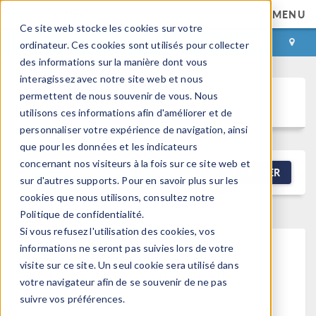
MENU
Ce site web stocke les cookies sur votre
CONNEXION
CONTACT
ordinateur. Ces cookies sont utilisés pour collecter
des informations sur la manière dont vous
interagissez avec notre site web et nous
permettent de nous souvenir de vous. Nous
Discussion Forum
utilisons ces informations afin d'améliorer et de
personnaliser votre expérience de navigation, ainsi
que pour les données et les indicateurs
concernant nos visiteurs à la fois sur ce site web et
NEW DISCUSSION
FILTRER
sur d'autres supports. Pour en savoir plus sur les
cookies que nous utilisons, consultez notre
Politique de confidentialité.
Si vous refusez l'utilisation des cookies, vos
informations ne seront pas suivies lors de votre
This forum post cannot be
visite sur ce site. Un seul cookie sera utilisé dans
votre navigateur afin de se souvenir de ne pas
viewed
suivre vos préférences.