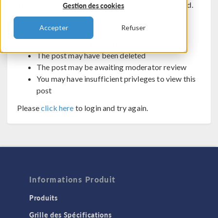
The post you are trying to view cannot be displayed.
Gestion des cookies
Possible reasons:
Accepter
Refuser
You may not be logged in
The post may have been deleted
The post may be awaiting moderator review
You may have insufficient privleges to view this
post
Please
click here
to login and try again.
Informations Produit
Produits
Grille des Spécifications