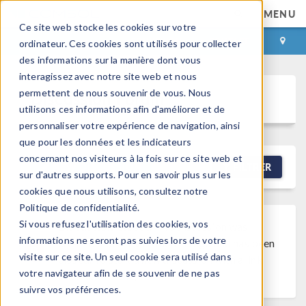
MENU
Ce site web stocke les cookies sur votre
CONNEXION
CONTACT
ordinateur. Ces cookies sont utilisés pour collecter
des informations sur la manière dont vous
interagissez avec notre site web et nous
permettent de nous souvenir de vous. Nous
Discussion Forum
utilisons ces informations afin d'améliorer et de
personnaliser votre expérience de navigation, ainsi
que pour les données et les indicateurs
concernant nos visiteurs à la fois sur ce site web et
NEW DISCUSSION
FILTRER
sur d'autres supports. Pour en savoir plus sur les
cookies que nous utilisons, consultez notre
Politique de confidentialité.
Si vous refusez l'utilisation des cookies, vos
Discussion Closed
This discussion was
informations ne seront pas suivies lors de votre
created more than 6 months ago and has been
visite sur ce site. Un seul cookie sera utilisé dans
closed. To start a new discussion with a link
votre navigateur afin de se souvenir de ne pas
back to this one,
click here
.
suivre vos préférences.