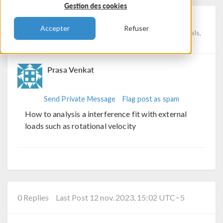
Gestion des cookies
Harmonic Gear Drive
Accepter
Refuser
Posted 12 nov. 2023, 15:02 UTC−5
Geometry, Materials,
Physics Interfaces
0 Replies
Prasa Venkat
Send Private Message
Flag post as spam
How to analysis a interference fit with external
loads such as rotational velocity
0 Replies
Last Post 12 nov. 2023, 15:02 UTC−5