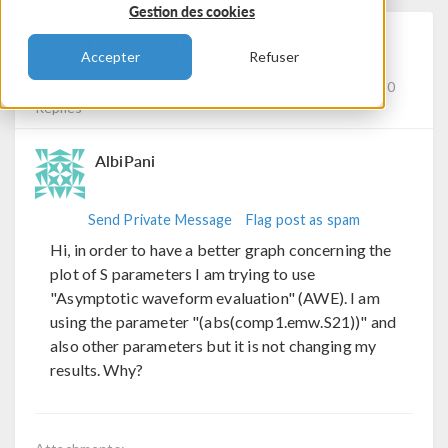
Gestion des cookies
AWE Is Not Working?
Accepter
Refuser
Posted 22 nov. 2023, 15:18 UTC−5
Electromagnetics,
Optimization, Equation-Based Modeling
Version 5.5
0
Replies
AlbiPani
Send Private Message
Flag post as spam
Hi, in order to have a better graph concerning the
plot of S parameters I am trying to use
"Asymptotic waveform evaluation" (AWE). I am
using the parameter "(abs(comp1.emw.S21))" and
also other parameters but it is not changing my
results. Why?