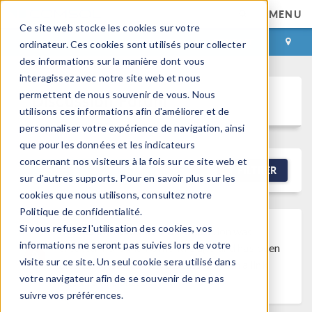
MENU
Ce site web stocke les cookies sur votre
CONNEXION
CONTACT
ordinateur. Ces cookies sont utilisés pour collecter
des informations sur la manière dont vous
interagissez avec notre site web et nous
permettent de nous souvenir de vous. Nous
Discussion Forum
utilisons ces informations afin d'améliorer et de
personnaliser votre expérience de navigation, ainsi
que pour les données et les indicateurs
concernant nos visiteurs à la fois sur ce site web et
NEW DISCUSSION
FILTRER
sur d'autres supports. Pour en savoir plus sur les
cookies que nous utilisons, consultez notre
Politique de confidentialité.
Si vous refusez l'utilisation des cookies, vos
Discussion Closed
This discussion was
informations ne seront pas suivies lors de votre
created more than 6 months ago and has been
visite sur ce site. Un seul cookie sera utilisé dans
closed. To start a new discussion with a link
votre navigateur afin de se souvenir de ne pas
back to this one,
click here
.
suivre vos préférences.