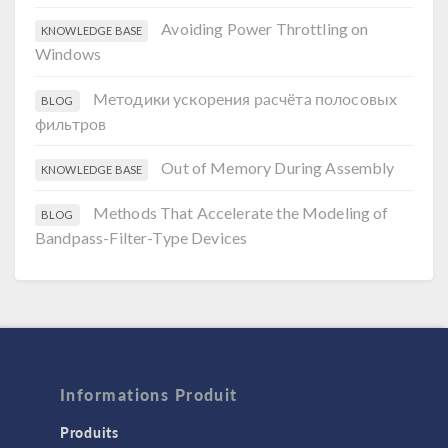
Avoiding Power Throttling on
KNOWLEDGE BASE
Windows
Методики ускорения расчёта полосовых
BLOG
фильтров
Out of Memory During Assembly
KNOWLEDGE BASE
Methods That Accelerate the Modeling of
BLOG
Bandpass-Filter-Type Devices
Informations Produit
Produits