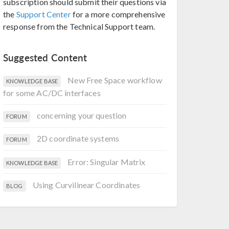
subscription should submit their questions via
the
Support Center
for a more comprehensive
response from the Technical Support team.
Suggested Content
New Free Space workflow
KNOWLEDGE BASE
for some AC/DC interfaces
concerning your question
FORUM
2D coordinate systems
FORUM
Error: Singular Matrix
KNOWLEDGE BASE
Using Curvilinear Coordinates
BLOG