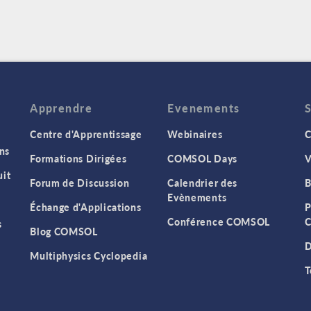
Apprendre
Evenements
Centre d'Apprentissage
Webinaires
C
ns
Formations Dirigées
COMSOL Days
V
it
Forum de Discussion
Calendrier des
B
Evènements
Échange d'Applications
P
Conférence COMSOL
C
s
Blog COMSOL
D
Multiphysics Cyclopedia
T