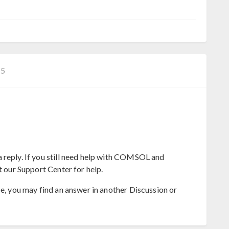
−5
 reply. If you still need help with COMSOL and
t our Support Center for help.
se, you may find an answer in another Discussion or