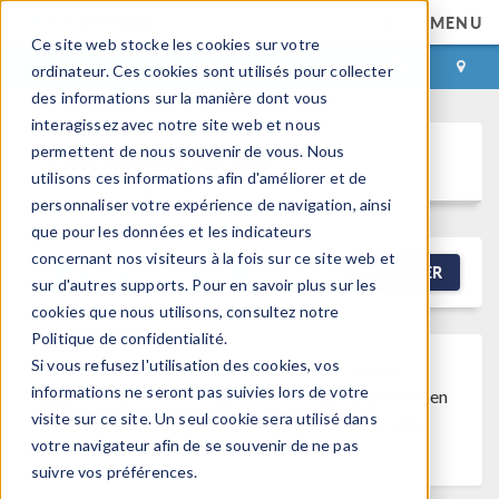
MENU
Ce site web stocke les cookies sur votre
CONNEXION
CONTACT
ordinateur. Ces cookies sont utilisés pour collecter
des informations sur la manière dont vous
interagissez avec notre site web et nous
permettent de nous souvenir de vous. Nous
Discussion Forum
utilisons ces informations afin d'améliorer et de
personnaliser votre expérience de navigation, ainsi
que pour les données et les indicateurs
concernant nos visiteurs à la fois sur ce site web et
NEW DISCUSSION
FILTRER
sur d'autres supports. Pour en savoir plus sur les
cookies que nous utilisons, consultez notre
Politique de confidentialité.
Si vous refusez l'utilisation des cookies, vos
Discussion Closed
This discussion was
informations ne seront pas suivies lors de votre
created more than 6 months ago and has been
visite sur ce site. Un seul cookie sera utilisé dans
closed. To start a new discussion with a link
votre navigateur afin de se souvenir de ne pas
back to this one,
click here
.
suivre vos préférences.