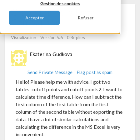
Gestion des cookies
Graph Markers Data
Accepter
Refuser
Comparison
Posted 24 nov. 2023, 04:27 UTC−5
Results &
Visualization
Version 5.6
0 Replies
Ekaterina Gudkova
Send Private Message
Flag post as spam
Hello! Please help me with advice. I got two
tables: cutoff points and cutoff points2. I want to
calculate time difference. How can I subtract the
first column of the first table from the first
column of the second table without exporting the
data. I have a lot of similar calculations and
calculating the difference in the MS Excel is very
inconvenient.