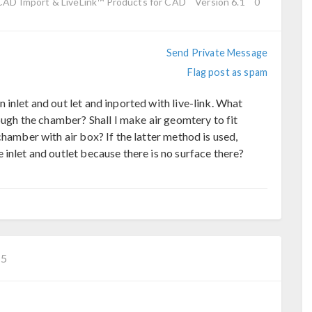
 CAD Import & LiveLink™ Products for CAD
Version 6.1
0
Send Private Message
Flag post as spam
inlet and out let and inported with live-link. What
rough the chamber? Shall I make air geomtery to fit
chamber with air box? If the latter method is used,
inlet and outlet because there is no surface there?
−5