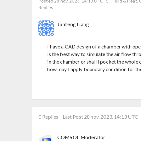
Posted 28 nov. 2023, 14:13 UTC−5
Fluid & Heat,
Replies
Junfeng Liang
I have a CAD design of a chamber with open 
is the best way to simulate the air flow th
in the chamber or shall I pocket the whole 
how may I apply boundary condition for the 
0 Replies
Last Post 28 nov. 2023, 14:13 UTC
COMSOL Moderator