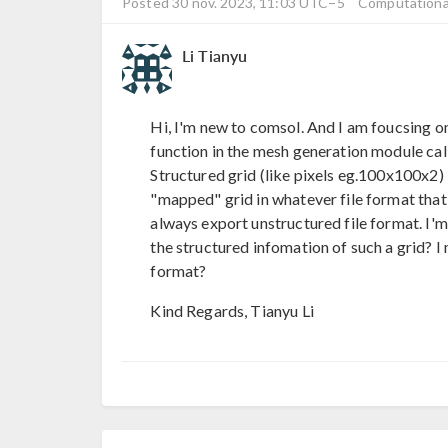
Posted 30 nov. 2023, 11:03 UTC−5
Computational
Li Tianyu
Hi, I'm new to comsol. And I am foucsing 
function in the mesh generation module call
Structured grid (like pixels eg.100x100x2)
"mapped" grid in whatever file format th
always export unstructured file format. I'm
the structured infomation of such a grid? I
format?
Kind Regards, Tianyu Li