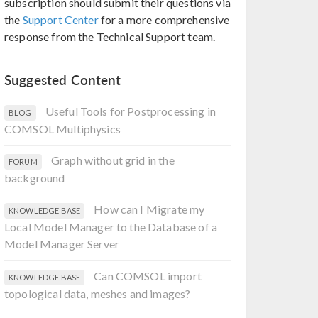
subscription should submit their questions via
the
Support Center
for a more comprehensive
response from the Technical Support team.
Suggested Content
Useful Tools for Postprocessing in
BLOG
COMSOL Multiphysics
Graph without grid in the
FORUM
background
How can I Migrate my
KNOWLEDGE BASE
Local Model Manager to the Database of a
Model Manager Server
Can COMSOL import
KNOWLEDGE BASE
topological data, meshes and images?