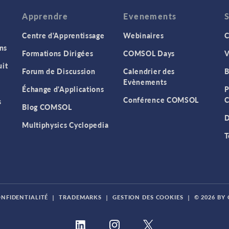
Apprendre
Evenements
Centre d'Apprentissage
Webinaires
C
ns
Formations Dirigées
COMSOL Days
V
it
Forum de Discussion
Calendrier des
B
Evènements
Échange d'Applications
P
Conférence COMSOL
C
s
Blog COMSOL
D
Multiphysics Cyclopedia
T
ONFIDENTIALITÉ
|
TRADEMARKS
|
GESTION DES COOKIES
|
© 2026 BY