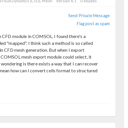
 Fluid Dynamics (CFD), Mesh
Version 6.1
0 Replies
Send Private Message
Flag post as spam
on CFD module in COMSOL. I found there's a
ed "mapped". I think such a method is so called
 in CFD mesh generation. But when I export
at COMSOL mesh export module could select, it
 wondering is there exists a way that I can recover
 mean how can I convert cells format to structured