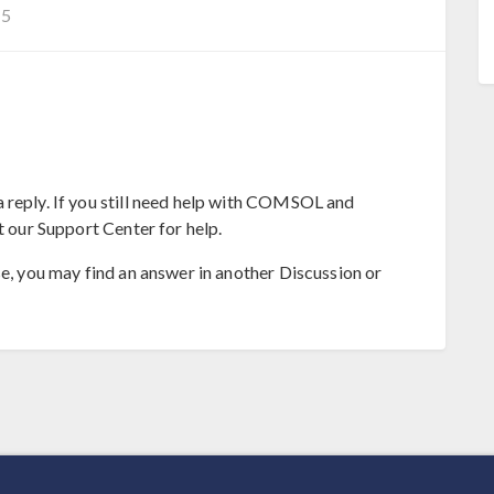
−5
 reply. If you still need help with COMSOL and
t our Support Center for help.
se, you may find an answer in another Discussion or