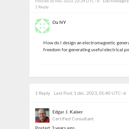
Posted 30 nov. 2023, 23:24 UTC−6
Electromagnet
1 Reply
Da NY
How do I design an electromagnetic generat
freedom for generating useful electrical p
1 Reply
Last Post 1 déc. 2023, 01:40 UTC−6
Edgar J. Kaiser
Certified Consultant
Posted:
3 years ago