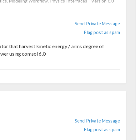
ics, Modeling Workflow, Physics Interfaces
Version 6.0
Send Private Message
Flag post as spam
or that harvest kinetic energy / arms degree of
ower using comsol 6.0
Send Private Message
Flag post as spam