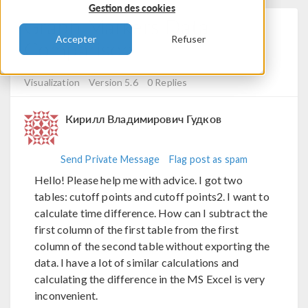
Gestion des cookies
Graph Markers Data
Accepter
Refuser
Comparison
Posted 28 janv. 2024, 13:42 UTC−5
Results &
Visualization
Version 5.6
0 Replies
Кирилл Владимирович Гудков
Send Private Message
Flag post as spam
Hello! Please help me with advice. I got two
tables: cutoff points and cutoff points2. I want to
calculate time difference. How can I subtract the
first column of the first table from the first
column of the second table without exporting the
data. I have a lot of similar calculations and
calculating the difference in the MS Excel is very
inconvenient.