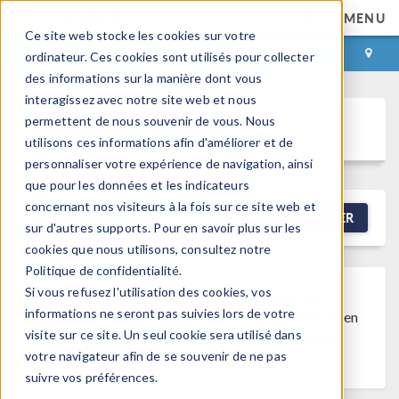
MENU
Ce site web stocke les cookies sur votre
CONNEXION
CONTACT
ordinateur. Ces cookies sont utilisés pour collecter
des informations sur la manière dont vous
interagissez avec notre site web et nous
permettent de nous souvenir de vous. Nous
Discussion Forum
utilisons ces informations afin d'améliorer et de
personnaliser votre expérience de navigation, ainsi
que pour les données et les indicateurs
concernant nos visiteurs à la fois sur ce site web et
NEW DISCUSSION
FILTRER
sur d'autres supports. Pour en savoir plus sur les
cookies que nous utilisons, consultez notre
Politique de confidentialité.
Si vous refusez l'utilisation des cookies, vos
Discussion Closed
This discussion was
informations ne seront pas suivies lors de votre
created more than 6 months ago and has been
visite sur ce site. Un seul cookie sera utilisé dans
closed. To start a new discussion with a link
votre navigateur afin de se souvenir de ne pas
back to this one,
click here
.
suivre vos préférences.