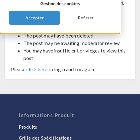
The post you are trying to view cannot be displayed.
Gestion des cookies
Possible reasons:
Accepter
Refuser
You may not be logged in
The post may have been deleted
The post may be awaiting moderator review
You may have insufficient privleges to view this
post
Please
click here
to login and try again.
Informations Produit
Produits
Grille des Spécifications