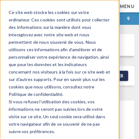
MENU
Ce site web stocke les cookies sur votre
CONNEXION
CONTACT
ordinateur. Ces cookies sont utilisés pour collecter
des informations sur la manière dont vous
interagissez avec notre site web et nous
permettent de nous souvenir de vous. Nous
Discussion Forum
utilisons ces informations afin d'améliorer et de
personnaliser votre expérience de navigation, ainsi
que pour les données et les indicateurs
concernant nos visiteurs à la fois sur ce site web et
NEW DISCUSSION
FILTRER
sur d'autres supports. Pour en savoir plus sur les
cookies que nous utilisons, consultez notre
Politique de confidentialité.
Si vous refusez l'utilisation des cookies, vos
informations ne seront pas suivies lors de votre
This forum post cannot be
visite sur ce site. Un seul cookie sera utilisé dans
votre navigateur afin de se souvenir de ne pas
viewed
suivre vos préférences.