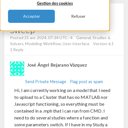
Gestion des cookies
Using Simultaneously A
Accepter
Refuser
Parametric And A Function
Sweep
Posted 25 avr. 2024, 07:34 UTC−4
General, Studies &
Solvers, Modeling Workflow, User Interface
Version 6.1
1 Reply
José Ángel Bejarano Vázquez
Send Private Message
Flag post as spam
Hi, I am currently working on a model that I need
to upload to a Cluster that has no MATLAB nor
Javascript functioning, so everything must be
contained in a .mph that i can run from CMD. I
need to do several studies where a function and
some parameters switch. If I have in my Study a