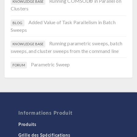
Running COMSOL® in Parallel on
KNOWLEDGE BASE
Clusters
Added Value of Task Parallelism in Batch
BLOG
Sweeps
Running parametric sweeps, batch
KNOWLEDGE BASE
sweeps, and cluster sweeps from the command line
Parametric Sweep
FORUM
Informations Produit
Produits
Grille des Spécifications