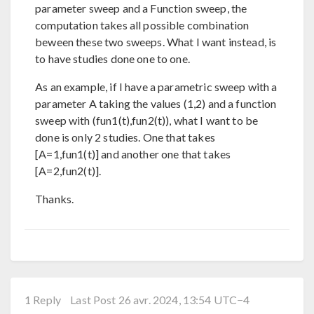
parameter sweep and a Function sweep, the
computation takes all possible combination
beween these two sweeps. What I want instead, is
to have studies done one to one.
As an example, if I have a parametric sweep with a
parameter A taking the values (1,2) and a function
sweep with (fun1(t),fun2(t)), what I want to be
done is only 2 studies. One that takes
[A=1,fun1(t)] and another one that takes
[A=2,fun2(t)].
Thanks.
1 Reply
Last Post 26 avr. 2024, 13:54 UTC−4