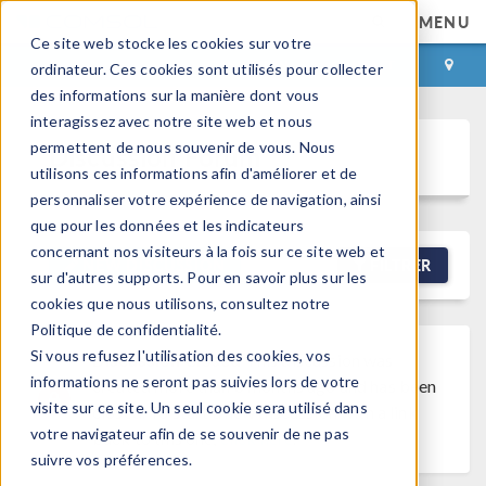
MENU
Ce site web stocke les cookies sur votre
CONNEXION
CONTACT
ordinateur. Ces cookies sont utilisés pour collecter
des informations sur la manière dont vous
interagissez avec notre site web et nous
permettent de nous souvenir de vous. Nous
Discussion Forum
utilisons ces informations afin d'améliorer et de
personnaliser votre expérience de navigation, ainsi
que pour les données et les indicateurs
concernant nos visiteurs à la fois sur ce site web et
NEW DISCUSSION
FILTRER
sur d'autres supports. Pour en savoir plus sur les
cookies que nous utilisons, consultez notre
Politique de confidentialité.
Si vous refusez l'utilisation des cookies, vos
Discussion Closed
This discussion was
informations ne seront pas suivies lors de votre
created more than 6 months ago and has been
visite sur ce site. Un seul cookie sera utilisé dans
closed. To start a new discussion with a link
votre navigateur afin de se souvenir de ne pas
back to this one,
click here
.
suivre vos préférences.