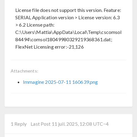
License file does not support this version. Feature:
SERIAL Application version > License version: 6.3
> 6.2 License path:
C:\Users\Mattia\AppData\Local\Temp\cscomsol
84494\comsol18049980329219368361.dat;
FlexNet Licensing error:-21,126
Attachments:
Immagine 2025-07-11 160639.png
1 Reply
Last Post 11 juil. 2025, 12:08 UTC−4