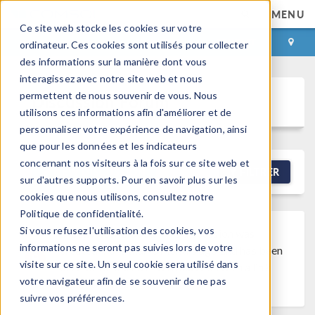
MENU
Ce site web stocke les cookies sur votre
CONNEXION
CONTACT
ordinateur. Ces cookies sont utilisés pour collecter
des informations sur la manière dont vous
interagissez avec notre site web et nous
permettent de nous souvenir de vous. Nous
Discussion Forum
utilisons ces informations afin d'améliorer et de
personnaliser votre expérience de navigation, ainsi
que pour les données et les indicateurs
concernant nos visiteurs à la fois sur ce site web et
NEW DISCUSSION
FILTRER
sur d'autres supports. Pour en savoir plus sur les
cookies que nous utilisons, consultez notre
Politique de confidentialité.
Si vous refusez l'utilisation des cookies, vos
Discussion Closed
This discussion was
informations ne seront pas suivies lors de votre
created more than 6 months ago and has been
visite sur ce site. Un seul cookie sera utilisé dans
closed. To start a new discussion with a link
votre navigateur afin de se souvenir de ne pas
back to this one,
click here
.
suivre vos préférences.