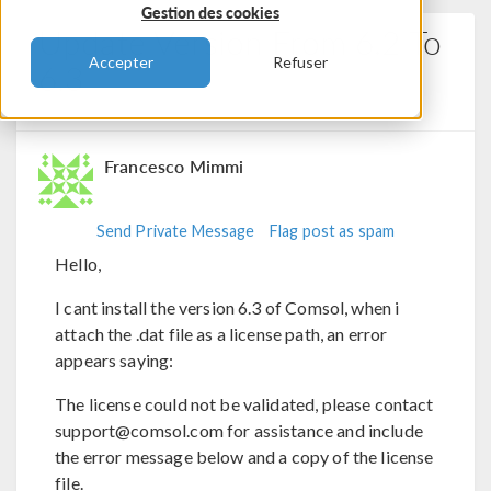
Gestion des cookies
Update Version From 6.2 To
Accepter
Refuser
6.3
Posted 11 juil. 2025, 10:07 UTC−4
1 Reply
Francesco Mimmi
Send Private Message
Flag post as spam
Hello,
I cant install the version 6.3 of Comsol, when i
attach the .dat file as a license path, an error
appears saying:
The license could not be validated, please contact
support@comsol.com for assistance and include
the error message below and a copy of the license
file.