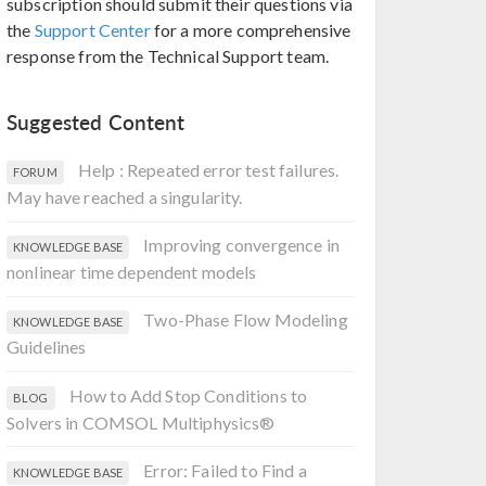
subscription should submit their questions via
the
Support Center
for a more comprehensive
response from the Technical Support team.
Suggested Content
Help : Repeated error test failures.
FORUM
May have reached a singularity.
Improving convergence in
KNOWLEDGE BASE
nonlinear time dependent models
Two-Phase Flow Modeling
KNOWLEDGE BASE
Guidelines
How to Add Stop Conditions to
BLOG
Solvers in COMSOL Multiphysics®
Error: Failed to Find a
KNOWLEDGE BASE