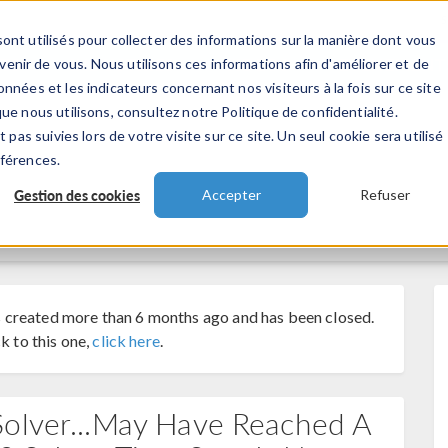
ont utilisés pour collecter des informations sur la manière dont vous
TS
INDUSTRIES
VIDEOS
EVENEMENT
nir de vous. Nous utilisons ces informations afin d'améliorer et de
nnées et les indicateurs concernant nos visiteurs à la fois sur ce site
ue nous utilisons, consultez notre Politique de confidentialité.
 pas suivies lors de votre visite sur ce site. Un seul cookie sera utilisé
éférences.
Gestion des cookies
Accepter
Refuser
 created more than 6 months ago and has been closed.
k to this one,
click here
.
Solver...May Have Reached A