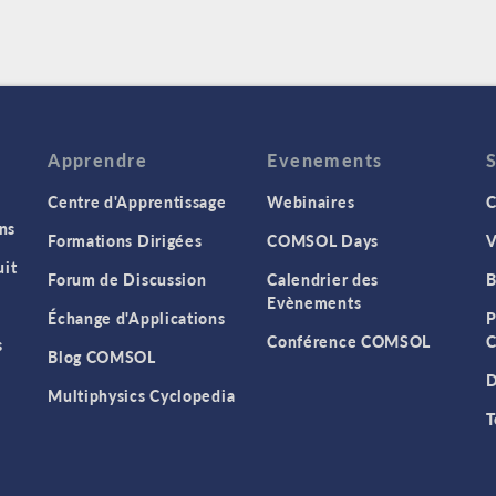
Apprendre
Evenements
Centre d'Apprentissage
Webinaires
C
ns
Formations Dirigées
COMSOL Days
V
it
Forum de Discussion
Calendrier des
B
Evènements
Échange d'Applications
P
Conférence COMSOL
C
s
Blog COMSOL
D
Multiphysics Cyclopedia
T