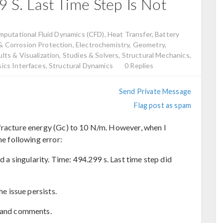
9 S. Last Time Step Is Not
putational Fluid Dynamics (CFD), Heat Transfer, Battery
& Corrosion Protection, Electrochemistry, Geometry,
lts & Visualization, Studies & Solvers, Structural Mechanics,
sics Interfaces, Structural Dynamics
0 Replies
Send Private Message
Flag post as spam
 fracture energy (Gc) to 10 N/m. However, when I
he following error:
 singularity. Time: 494.299 s. Last time step did
he issue persists.
e and comments.