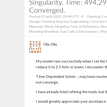
Singularity. Time: 494.29
Converged.
Posted 15 août 2025, 20:44 UTC−4
Chemical, Com
Design, Chemical Reaction Engineering, Corrosion 
Materials, Mesh, Modeling Tools & Definitions, Resu
Modeling Workflow, Fuel Cells & Electrolyzers, Phy
Ola Olu
My model runs successfully when I set the
reduce it to 2.5 N/m or lower, I encounter t
Time-Dependent Solver… may have reached a
not converge.
I have already tried refining the mesh, but t
I would greatly appreciate your assistanc