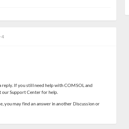
−4
 reply. If you still need help with COMSOL and
t our Support Center for help.
se, you may find an answer in another Discussion or