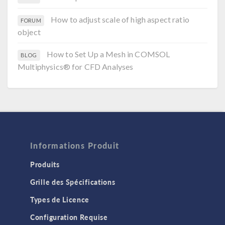
How to adjust scale of high aspect ratio
FORUM
object
How to Set Up a Mesh in COMSOL
BLOG
Multiphysics® for CFD Analyses
Informations Produit
Produits
Grille des Spécifications
Types de Licence
Configuration Requise