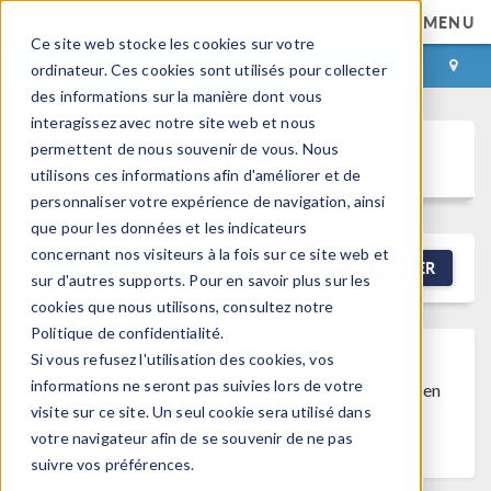
MENU
Ce site web stocke les cookies sur votre
CONNEXION
CONTACT
ordinateur. Ces cookies sont utilisés pour collecter
des informations sur la manière dont vous
interagissez avec notre site web et nous
permettent de nous souvenir de vous. Nous
Discussion Forum
utilisons ces informations afin d'améliorer et de
personnaliser votre expérience de navigation, ainsi
que pour les données et les indicateurs
concernant nos visiteurs à la fois sur ce site web et
NEW DISCUSSION
FILTRER
sur d'autres supports. Pour en savoir plus sur les
cookies que nous utilisons, consultez notre
Politique de confidentialité.
Si vous refusez l'utilisation des cookies, vos
Discussion Closed
This discussion was
informations ne seront pas suivies lors de votre
created more than 6 months ago and has been
visite sur ce site. Un seul cookie sera utilisé dans
closed. To start a new discussion with a link
votre navigateur afin de se souvenir de ne pas
back to this one,
click here
.
suivre vos préférences.