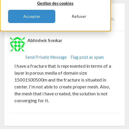
Gestion des cookies
High Aspect Ratio
Accepter
Refuser
Posted 28 août 2025, 04:58 UTC−4
Fluid & Heat, Mesh,
Modeling Workflow
0 Replies
Abhishek Sonkar
Send Private Message
Flag post as spam
I have a fracture that is represented in terms of a
layer in porous media of domain size
1500
1500
500m and the fracture is situated in
center. I'm not able to create proper mesh. Also,
the mesh that i have created, the solution is not
converging for it.