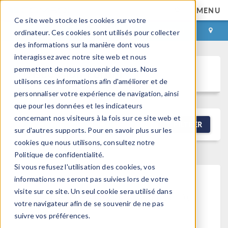
MENU
Ce site web stocke les cookies sur votre
CONNEXION
CONTACT
ordinateur. Ces cookies sont utilisés pour collecter
des informations sur la manière dont vous
interagissez avec notre site web et nous
permettent de nous souvenir de vous. Nous
Discussion Forum
utilisons ces informations afin d'améliorer et de
personnaliser votre expérience de navigation, ainsi
que pour les données et les indicateurs
concernant nos visiteurs à la fois sur ce site web et
NEW DISCUSSION
FILTRER
sur d'autres supports. Pour en savoir plus sur les
cookies que nous utilisons, consultez notre
Politique de confidentialité.
Si vous refusez l'utilisation des cookies, vos
informations ne seront pas suivies lors de votre
This forum post cannot be
visite sur ce site. Un seul cookie sera utilisé dans
votre navigateur afin de se souvenir de ne pas
viewed
suivre vos préférences.