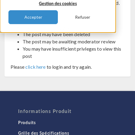
The post you are trying to view cannot be displayed.
Gestion des cookies
Possible reasons:
Accepter
Refuser
You may not be logged in
The post may have been deleted
The post may be awaiting moderator review
You may have insufficient privleges to view this
post
Please
click here
to login and try again.
Informations Produit
Produits
Grille des Spécifications