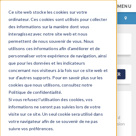
MENU
Ce site web stocke les cookies sur votre
CONNEXION
CONTACT
ordinateur. Ces cookies sont utilisés pour collecter
des informations sur la manière dont vous
interagissez avec notre site web et nous
permettent de nous souvenir de vous. Nous
Discussion Forum
utilisons ces informations afin d'améliorer et de
personnaliser votre expérience de navigation, ainsi
que pour les données et les indicateurs
concernant nos visiteurs à la fois sur ce site web et
NEW DISCUSSION
FILTRER
sur d'autres supports. Pour en savoir plus sur les
cookies que nous utilisons, consultez notre
Politique de confidentialité.
Modelling Shell And Tube
Si vous refusez l'utilisation des cookies, vos
Heat Exchanger
informations ne seront pas suivies lors de votre
visite sur ce site. Un seul cookie sera utilisé dans
Posted 4 mars 2026, 09:32 UTC−5
Computational Fluid
votre navigateur afin de se souvenir de ne pas
Dynamics (CFD), Heat Transfer, Studies & Solvers
Version
suivre vos préférences.
6.3
0 Replies