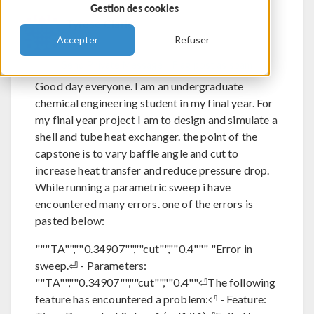
Gestion des cookies
Tyrese Clarke
Accepter
Refuser
Send Private Message
Flag post as spam
Good day everyone. I am an undergraduate
chemical engineering student in my final year. For
my final year project I am to design and simulate a
shell and tube heat exchanger. the point of the
capstone is to vary baffle angle and cut to
increase heat transfer and reduce pressure drop.
While running a parametric sweep i have
encountered many errors. one of the errors is
pasted below:
"""TA"",""0.34907"",""cut"",""0.4""" "Error in
sweep.⏎ - Parameters:
""TA"",""0.34907"",""cut"",""0.4""⏎The following
feature has encountered a problem:⏎ - Feature: