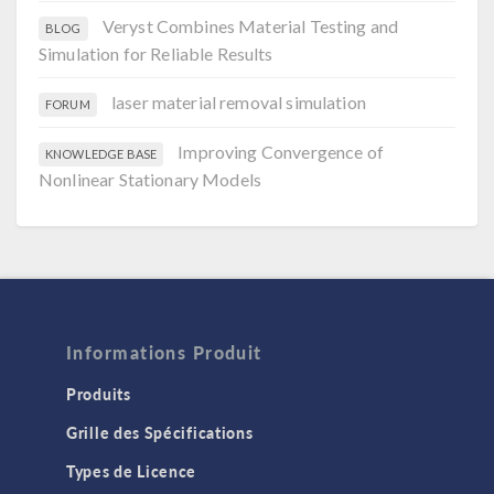
Veryst Combines Material Testing and
BLOG
Simulation for Reliable Results
laser material removal simulation
FORUM
Improving Convergence of
KNOWLEDGE BASE
Nonlinear Stationary Models
Informations Produit
Produits
Grille des Spécifications
Types de Licence