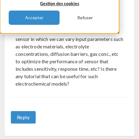
Trupti Tanaya Mishra
Gestion des cookies
Accepter
Refuser
Send Private Message
Flag post as spam
How to build an electrochemical model for NOx
sensor in which we can vary input parameters such
as electrode materials, electrolyte
concentrations, diffusion barriers, gas conc., etc
to optimize the performance of sensor that
includes sensitivity, response time, etc? Is there
any tutorial that can be useful for such
electrochemical models?
Reply