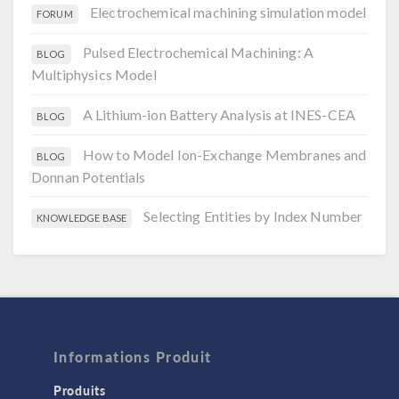
Electrochemical machining simulation model
FORUM
Pulsed Electrochemical Machining: A
BLOG
Multiphysics Model
A Lithium-ion Battery Analysis at INES-CEA
BLOG
How to Model Ion-Exchange Membranes and
BLOG
Donnan Potentials
Selecting Entities by Index Number
KNOWLEDGE BASE
Informations Produit
Produits