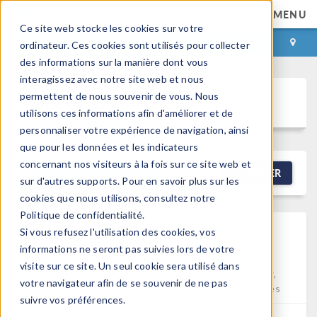
MENU
Ce site web stocke les cookies sur votre
CONNEXION
CONTACT
ordinateur. Ces cookies sont utilisés pour collecter
des informations sur la manière dont vous
interagissez avec notre site web et nous
permettent de nous souvenir de vous. Nous
Discussion Forum
utilisons ces informations afin d'améliorer et de
personnaliser votre expérience de navigation, ainsi
que pour les données et les indicateurs
concernant nos visiteurs à la fois sur ce site web et
NEW DISCUSSION
FILTRER
sur d'autres supports. Pour en savoir plus sur les
cookies que nous utilisons, consultez notre
Politique de confidentialité.
Electrochemical Model
Si vous refusez l'utilisation des cookies, vos
Building
informations ne seront pas suivies lors de votre
visite sur ce site. Un seul cookie sera utilisé dans
Posted 29 mai 2026, 03:45 UTC−4
Porous Media Flow,
votre navigateur afin de se souvenir de ne pas
Electrochemistry, Equation-Based Modeling
0 Replies
suivre vos préférences.