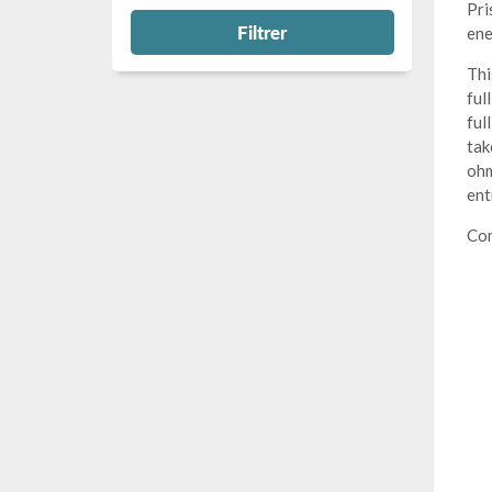
Pri
Filtrer
ene
Thi
ful
ful
tak
ohm
ent
Com