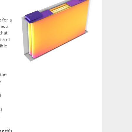
 for a
nes a
that
s and
ible
 the
e
d
at
s
ng this