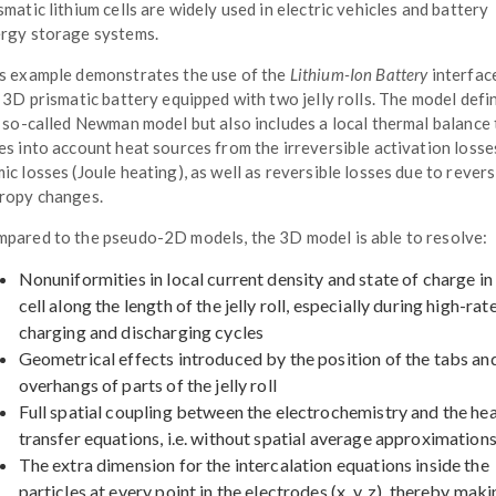
smatic lithium cells are widely used in electric vehicles and battery
rgy storage systems.
s example demonstrates the use of the
Lithium-Ion Battery
interface
l 3D prismatic battery equipped with two jelly rolls. The model defi
l so-called Newman model but also includes a local thermal balance 
es into account heat sources from the irreversible activation losse
ic losses (Joule heating), as well as reversible losses due to revers
ropy changes.
pared to the pseudo-2D models, the 3D model is able to resolve:
Nonuniformities in local current density and state of charge in
cell along the length of the jelly roll, especially during high-rat
charging and discharging cycles
Geometrical effects introduced by the position of the tabs an
overhangs of parts of the jelly roll
Full spatial coupling between the electrochemistry and the he
transfer equations, i.e. without spatial average approximation
The extra dimension for the intercalation equations inside the
particles at every point in the electrodes (x, y, z), thereby maki