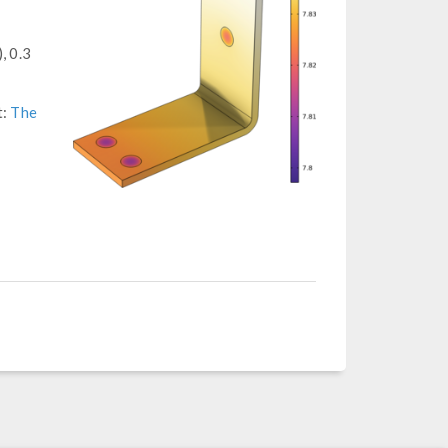
, 0.3
t:
The