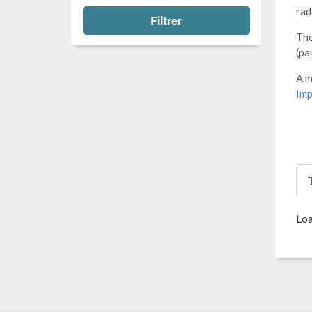
rad
Filtrer
The
(pa
A m
Imp
T
Loa