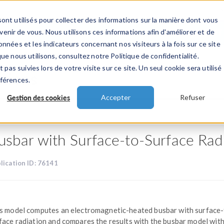
ont utilisés pour collecter des informations sur la manière dont vous
TS
INDUSTRIES
VIDEOS
EVENEMENT
nir de vous. Nous utilisons ces informations afin d'améliorer et de
nnées et les indicateurs concernant nos visiteurs à la fois sur ce site
ue nous utilisons, consultez notre Politique de confidentialité.
 pas suivies lors de votre visite sur ce site. Un seul cookie sera utilisé
ations
éférences.
Gestion des cookies
Accepter
Refuser
usbar with Surface-to-Surface Rad
lication ID: 76141
s model computes an electromagnetic-heated busbar with surface-
face radiation and compares the results with the busbar model wit