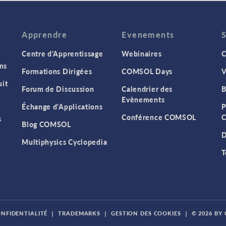
Apprendre
Evenements
Centre d'Apprentissage
Webinaires
C
ns
Formations Dirigées
COMSOL Days
V
it
Forum de Discussion
Calendrier des
B
Evènements
Échange d'Applications
P
Conférence COMSOL
C
s
Blog COMSOL
D
Multiphysics Cyclopedia
T
ONFIDENTIALITÉ
|
TRADEMARKS
|
GESTION DES COOKIES
|
© 2026 BY