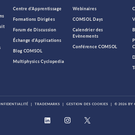
Centre d'Apprentissage
Webinaires
C
ns
Formations Dirigées
COMSOL Days
V
it
Forum de Discussion
Calendrier des
B
Evènements
Échange d'Applications
P
Conférence COMSOL
C
s
Blog COMSOL
D
Multiphysics Cyclopedia
T
ONFIDENTIALITÉ
|
TRADEMARKS
|
GESTION DES COOKIES
|
© 2026 BY