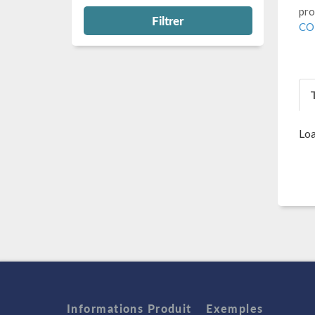
pro
Filtrer
CO
T
Loa
Informations Produit
Exemples