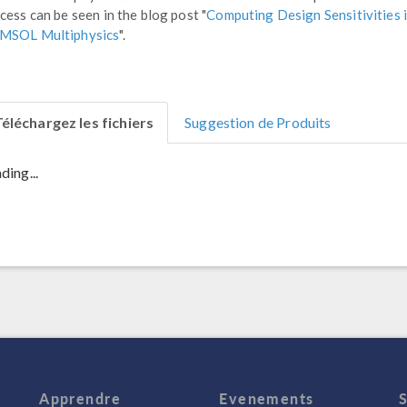
cess can be seen in the blog post "
Computing Design Sensitivities 
MSOL Multiphysics
".
éléchargez les fichiers
Suggestion de Produits
ding...
Apprendre
Evenements