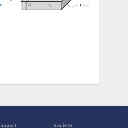
in
Support
Société