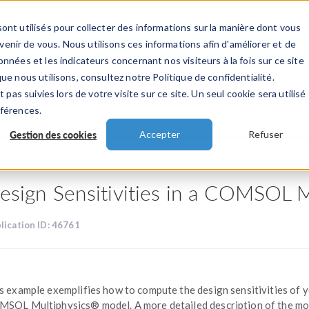
ont utilisés pour collecter des informations sur la manière dont vous
TS
INDUSTRIES
VIDEOS
EVENEMENT
nir de vous. Nous utilisons ces informations afin d'améliorer et de
nnées et les indicateurs concernant nos visiteurs à la fois sur ce site
ue nous utilisons, consultez notre Politique de confidentialité.
 pas suivies lors de votre visite sur ce site. Un seul cookie sera utilisé
ations
éférences.
Gestion des cookies
Accepter
Refuser
esign Sensitivities in a COMSOL 
lication ID: 46761
s example exemplifies how to compute the design sensitivities of 
SOL Multiphysics® model. A more detailed description of the mo