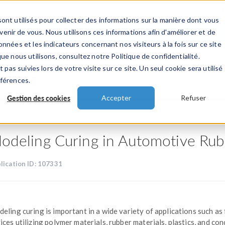
ont utilisés pour collecter des informations sur la manière dont vous
TS
INDUSTRIES
VIDEOS
EVENEMENT
nir de vous. Nous utilisons ces informations afin d'améliorer et de
nnées et les indicateurs concernant nos visiteurs à la fois sur ce site
ue nous utilisons, consultez notre Politique de confidentialité.
 pas suivies lors de votre visite sur ce site. Un seul cookie sera utilisé
ations
éférences.
Gestion des cookies
Accepter
Refuser
odeling Curing in Automotive Ru
lication ID: 107331
eling curing is important in a wide variety of applications such as 
ices utilizing polymer materials, rubber materials, plastics, and con