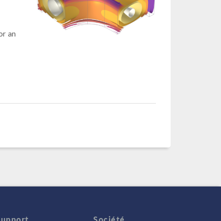
or an
Support
Société