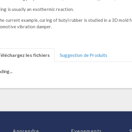
ing is usually an exothermic reaction.
the current example, curing of butyl rubber is studied in a 3D mold f
omotive vibration damper.
éléchargez les fichiers
Suggestion de Produits
ding...
Apprendre
Evenements