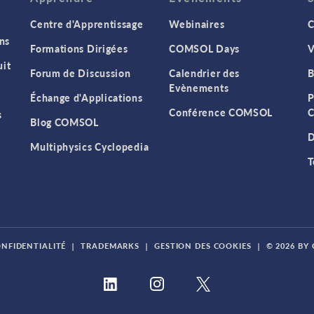
Centre d'Apprentissage
Webinaires
C
ns
Formations Dirigées
COMSOL Days
V
it
Forum de Discussion
Calendrier des
B
Evènements
Échange d'Applications
P
Conférence COMSOL
C
s
Blog COMSOL
D
Multiphysics Cyclopedia
T
ONFIDENTIALITÉ
|
TRADEMARKS
|
GESTION DES COOKIES
|
© 2026 BY