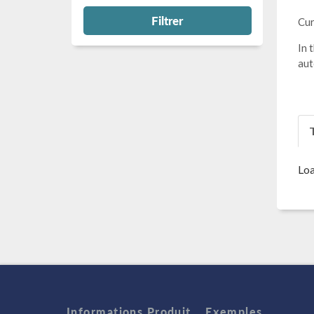
Filtrer
Cur
In 
aut
T
Loa
Informations Produit
Exemples