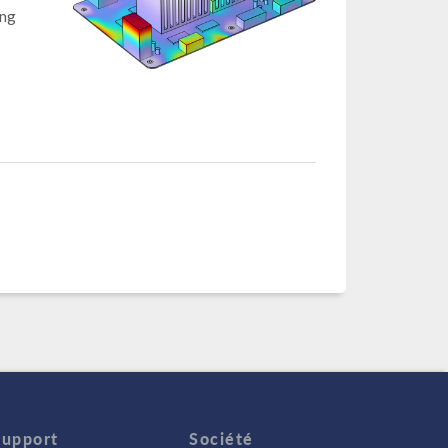
ing
Support
Société