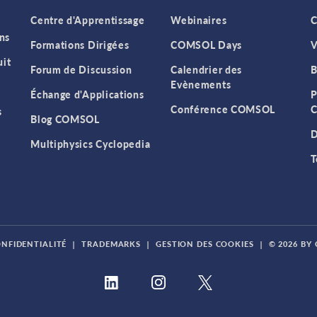
Centre d'Apprentissage
Webinaires
C
ns
Formations Dirigées
COMSOL Days
V
it
Forum de Discussion
Calendrier des
B
Evènements
Échange d'Applications
P
Conférence COMSOL
C
s
Blog COMSOL
D
Multiphysics Cyclopedia
T
ONFIDENTIALITÉ
|
TRADEMARKS
|
GESTION DES COOKIES
|
© 2026 BY