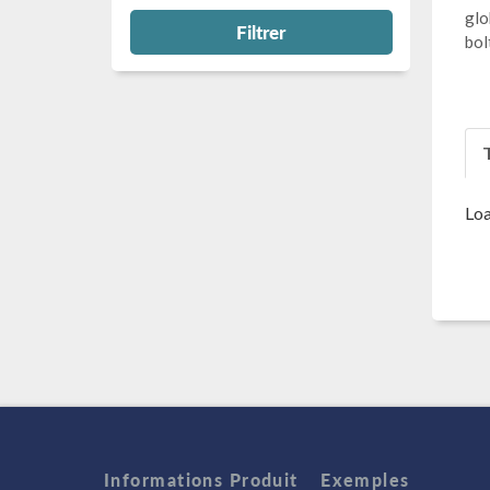
glo
Filtrer
bol
T
Loa
Informations Produit
Exemples