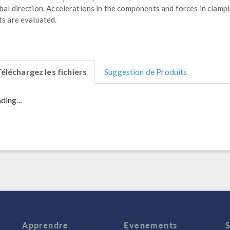
bal direction. Accelerations in the components and forces in clamp
ts are evaluated.
éléchargez les fichiers
Suggestion de Produits
ding...
Apprendre
Evenements