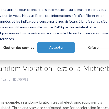
ont utilisés pour collecter des informations sur la manière dont vous
TS
INDUSTRIES
VIDEOS
EVENEMENT
nir de vous. Nous utilisons ces informations afin d'améliorer et de
nnées et les indicateurs concernant nos visiteurs à la fois sur ce site
ue nous utilisons, consultez notre Politique de confidentialité.
 pas suivies lors de votre visite sur ce site. Un seul cookie sera utilisé
ations
éférences.
Gestion des cookies
Accepter
Refuser
andom Vibration Test of a Mother
lication ID: 75781
this example, a random vibration test of electronic equipment is
ulated. Three analyses are performed, one for acceleration in each