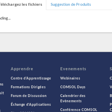
éléchargez les fichiers
Suggestion de Produits
ding...
Apprendre
Evenements
Centre d'Apprentissage
Webinaires
C
ns
Formations Dirigées
COMSOL Days
V
it
Forum de Discussion
Calendrier des
B
Evènements
Échange d'Applications
P
Conférence COMSOL
C
s