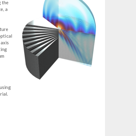
g the
e, a
cture
optical
 axis
ting
tum
 using
ial.