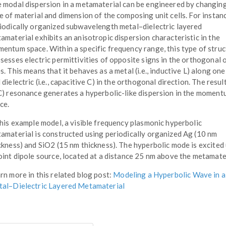
 modal dispersion in a metamaterial can be engineered by changin
e of material and dimension of the composing unit cells. For instanc
iodically organized subwavelength metal–dielectric layered
amaterial exhibits an anisotropic dispersion characteristic in the
entum space. Within a specific frequency range, this type of stru
sesses electric permittivities of opposite signs in the orthogonal 
s. This means that it behaves as a metal (i.e., inductive L) along one
 dielectric (i.e., capacitive C) in the orthogonal direction. The resul
C) resonance generates a hyperbolic-like dispersion in the momen
ce.
this example model, a visible frequency plasmonic hyperbolic
amaterial is constructed using periodically organized Ag (10 nm
ckness) and SiO2 (15 nm thickness). The hyperbolic mode is excited
oint dipole source, located at a distance 25 nm above the metamater
rn more in this related blog post:
Modeling a Hyperbolic Wave in a
al–Dielectric Layered Metamaterial