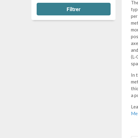
The
Filtrer
typ
per
met
mom
pos
axe
and
(L-
spa
In 
met
thi
a p
Lea
Met