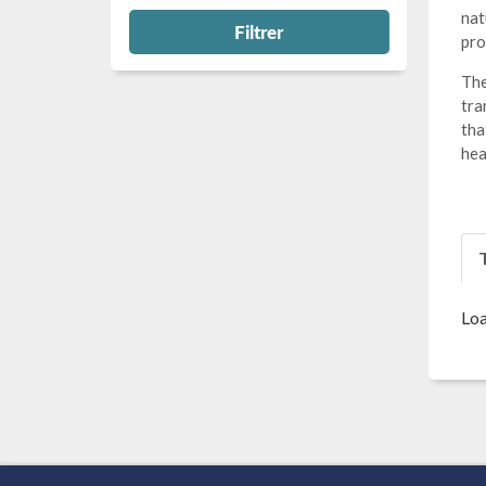
nat
Filtrer
pro
The
tra
tha
hea
T
Loa