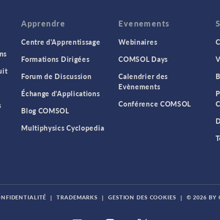
Apprendre
Evenements
Centre d'Apprentissage
Webinaires
C
ns
Formations Dirigées
COMSOL Days
V
it
Forum de Discussion
Calendrier des
B
Evènements
Échange d'Applications
P
Conférence COMSOL
C
s
Blog COMSOL
D
Multiphysics Cyclopedia
T
ONFIDENTIALITÉ
|
TRADEMARKS
|
GESTION DES COOKIES
|
© 2026 BY