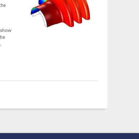
the
s show
the
.