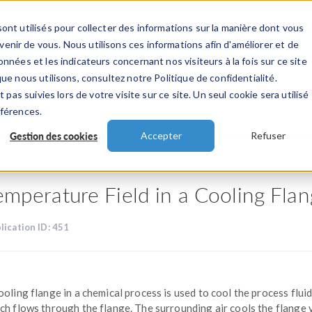
ont utilisés pour collecter des informations sur la manière dont vous
TS
INDUSTRIES
VIDEOS
EVENEMENT
nir de vous. Nous utilisons ces informations afin d'améliorer et de
nnées et les indicateurs concernant nos visiteurs à la fois sur ce site
ue nous utilisons, consultez notre Politique de confidentialité.
 pas suivies lors de votre visite sur ce site. Un seul cookie sera utilisé
ations
éférences.
Gestion des cookies
Accepter
Refuser
emperature Field in a Cooling Fla
lication ID: 451
ooling flange in a chemical process is used to cool the process fluid
ch flows through the flange. The surrounding air cools the flange 