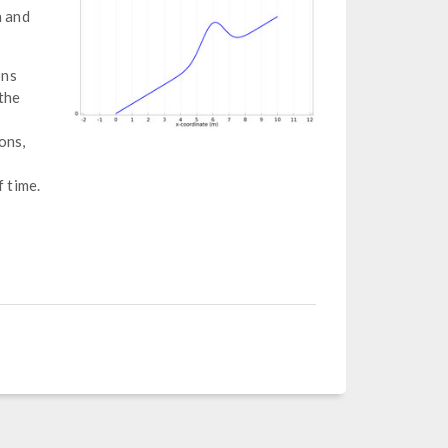
n and
ons
the
ons,
f time.