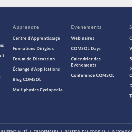
Apprendre
Evenements
Centre d'Apprentissage
Webinaires
C
ns
Formations Dirigées
COMSOL Days
V
it
Forum de Discussion
Calendrier des
B
Evènements
Échange d'Applications
P
Conférence COMSOL
C
s
Blog COMSOL
D
Multiphysics Cyclopedia
T
ONFIDENTIALITÉ
|
TRADEMARKS
|
GESTION DES COOKIES
|
© 2026 BY