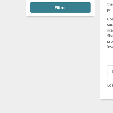
the
Filtrer
pol
Com
suc
sca
Sha
pro
inv
T
Loa