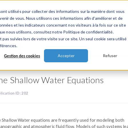
ont utilisés pour collecter des informations sur la manière dont vous
TS
INDUSTRIES
VIDEOS
EVENEMENT
nir de vous. Nous utilisons ces informations afin d'améliorer et de
nnées et les indicateurs concernant nos visiteurs à la fois sur ce site
ue nous utilisons, consultez notre Politique de confidentialité.
 pas suivies lors de votre visite sur ce site. Un seul cookie sera utilisé
ations
éférences.
Gestion des cookies
Accepter
Refuser
he Shallow Water Equations
lication ID: 202
 Shallow Water equations are frequently used for modeling both
anographic and atmospheric fluid flow. Models of such systems le