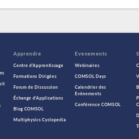
Apprendre
Evenements
Centre d'Apprentissage
Webinaires
C
ns
Formations Dirigées
COMSOL Days
V
it
Forum de Discussion
Calendrier des
B
Evènements
Échange d'Applications
P
Conférence COMSOL
C
s
Blog COMSOL
D
Multiphysics Cyclopedia
T