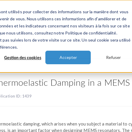
ont utilisés pour collecter des informations sur la manière dont vous
TS
INDUSTRIES
VIDEOS
EVENEMENT
nir de vous. Nous utilisons ces informations afin d'améliorer et de
nnées et les indicateurs concernant nos visiteurs à la fois sur ce site
ue nous utilisons, consultez notre Politique de confidentialité.
 pas suivies lors de votre visite sur ce site. Un seul cookie sera utilisé
ations
éférences.
Gestion des cookies
Accepter
Refuser
hermoelastic Damping in a MEMS
lication ID: 1439
rmoelastic damping, which arises when you subject a material to cy
ess, is an important factor when designing MEMS resonators. The 