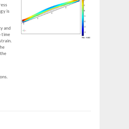
ress
rgy is
cy and
e time
strain.
the
 the
ons.