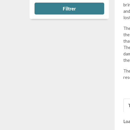
bri
Filtrer
and
los
The
the
tha
The
dam
the
The
res
T
Loa