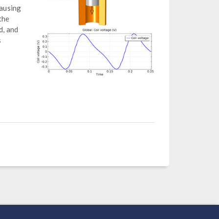
causing
the
d, and
s