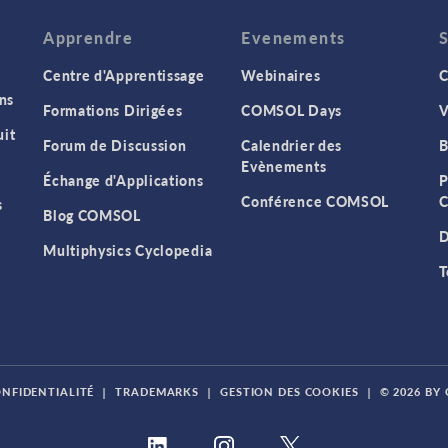
Apprendre
Evenements
Centre d'Apprentissage
Webinaires
C
ns
Formations Dirigées
COMSOL Days
V
it
Forum de Discussion
Calendrier des
B
Evènements
Échange d'Applications
P
Conférence COMSOL
C
s
Blog COMSOL
D
Multiphysics Cyclopedia
T
ONFIDENTIALITÉ
|
TRADEMARKS
|
GESTION DES COOKIES
|
© 2026 BY