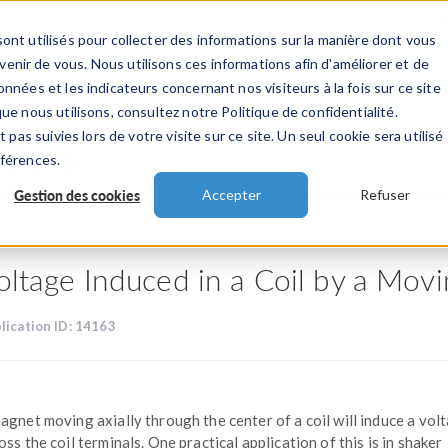
ont utilisés pour collecter des informations sur la manière dont vous
TS
INDUSTRIES
VIDEOS
EVENEMENT
nir de vous. Nous utilisons ces informations afin d'améliorer et de
nnées et les indicateurs concernant nos visiteurs à la fois sur ce site
ue nous utilisons, consultez notre Politique de confidentialité.
 pas suivies lors de votre visite sur ce site. Un seul cookie sera utilisé
ations
éférences.
Gestion des cookies
Accepter
Refuser
oltage Induced in a Coil by a Mov
lication ID: 14163
agnet moving axially through the center of a coil will induce a vol
oss the coil terminals. One practical application of this is in shaker