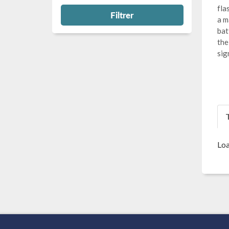
fla
Filtrer
a m
bat
the
sig
T
Loa