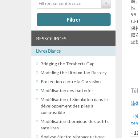
略
Filtrer par conférence
性
9
Filtrer
C
保
膜
RESSOURCES
滤
Livres Blancs
Bridging the Terahertz Gap
Modeling the Lithium-Ion Battery
Protection contre la Corrosion
Té
Modélisation des batteries
Modélisation et Simulation dans le
流
développement des piles à
combustible
上海工
Modélisation thermique des petits
tem
satellites
- 
Analyse électro-vibroacoustique