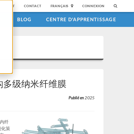
SUPPORT
CONTACT
FRANÇAIS
CONNEXION
S
BLOG
CENTRE D'APPRENTISSAGE
构多级纳米纤维膜
Publié en
2025
至内纤
能化策