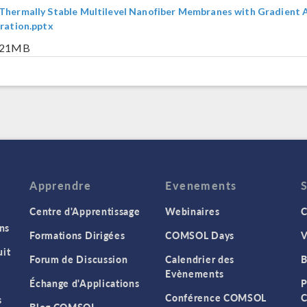
Thermally Stable Multilevel Nanofiber Membranes with Gradient 
tration.pptx
5.21MB
Apprendre
Evenements
Centre d'Apprentissage
Webinaires
C
ns
Formations Dirigées
COMSOL Days
V
it
Forum de Discussion
Calendrier des
B
Evènements
Échange d'Applications
P
Conférence COMSOL
C
s
Blog COMSOL