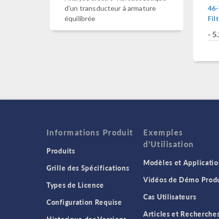
46-
d'un transducteur à armature
Fil
équilibrée
- 
Informations Produit
Exemples
d'Utilisation
Produits
Modèles et Applicatio
Grille des Spécifications
Vidéos de Démo Produ
Types de Licence
Cas Utilisateurs
Configuration Requise
Articles et Recherche
Historique des Versions