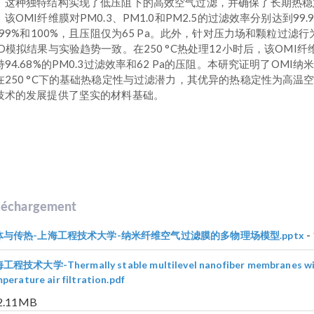
。这种独特结构实现了低压阻下的高效空气过滤，并确保了长期热稳
。该OMI纤维膜对PM0.3、PM1.0和PM2.5的过滤效率分别达到99.
9.99%和100%，且压阻仅为65 Pa。此外，针对压力场和颗粒过滤行
FD模拟结果与实验趋势一致。在250 °C热处理12小时后，该OMI纤
持94.68%的PM0.3过滤效率和62 Pa的压阻。本研究证明了OMI纳
在250 °C下的基础热稳定性与过滤潜力，其优异的热稳定性为高温
技术的发展提供了坚实的材料基础。
léchargement
-
体与传热-上海工程技术大学-纳米纤维空气过滤膜的多物理场模型.pptx
程技术大学-Thermally stable multilevel nanofiber membranes with 
perature air filtration.pdf
12.11MB