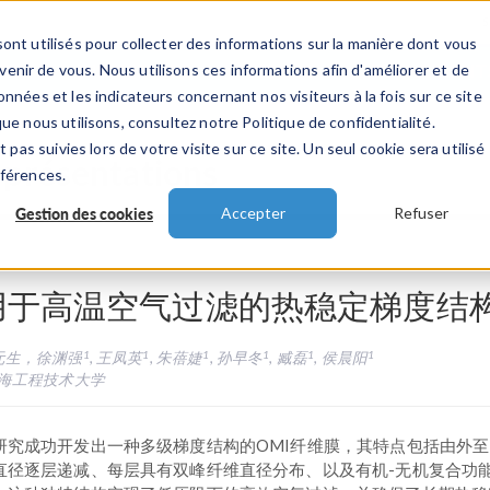
ont utilisés pour collecter des informations sur la manière dont vous
TS
INDUSTRIES
VIDEOS
EVENEMENT
nir de vous. Nous utilisons ces informations afin d'améliorer et de
nnées et les indicateurs concernant nos visiteurs à la fois sur ce site
ue nous utilisons, consultez notre Politique de confidentialité.
 pas suivies lors de votre visite sur ce site. Un seul cookie sera utilisé
 présentations
éférences.
Gestion des cookies
Accepter
Refuser
用于高温空气过滤的热稳定梯度结
1
1
1
1
1
1
元生，徐渊强
, 王凤英
, 朱蓓婕
, 孙早冬
, 臧磊
, 侯晨阳
海工程技术大学
研究成功开发出一种多级梯度结构的OMI纤维膜，其特点包括由外
直径逐层递减、每层具有双峰纤维直径分布、以及有机-无机复合功