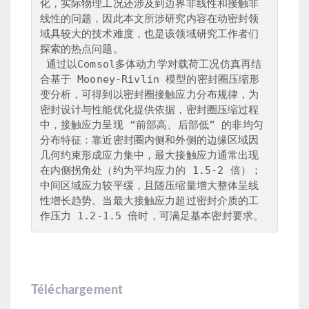
化，实际物理工况还涉及到边界非线性和接触非
线性的问题，因此本文所涉研究内容在动密封领
域具较大的技术难度，也是该领域研究工作者们
探索的热点问题。

 通过以Comsol多体动力学对载荷工况仿真再结
合基于 Mooney-Rivlin 模型的密封圈压缩形
变分析，可得到以密封圈接触应力分布规律​，为
密封设计与性能优化提供依据，​密封圈压缩过程
中，接触应力呈现 “前部高、后部低” 的非均匀
分布特征：靠近密封圈内侧和外侧的边缘区域因
几何约束形成应力集中，最大接触应力通常出现
在内侧拐角处（约为平均应力的 1.5-2 倍）；
中间区域应力较平缓，且随压缩量增大整体呈线
性增长趋势。当最大接触应力超过密封介质的工
Téléchargement