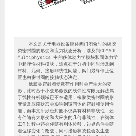
    本文是关于电器设备腔体阀门闭合时的橡胶
类密封圈的形变和应力状态分析，涉及到COMSOL 
Multiphysics 中的多体动力学模块和固体力学
中超弹性材料模块，难点在于分析中同时涉及到
材料、几何、接触非线性问题，阀门最终停止位
置也由密封圈的接触状态决定。

    橡胶类密封圈受载荷作用时会产生大的变
形，此时基于小变形假设的线弹性有限元解法属
于线性分析领域已不在适用，橡胶类密封圈的形
变量及压缩状态会影响到该阀体的密封和使用性
能，而本文所涉密封圈不仅具有材料非线性，还
有伴随有大形变和大应变的几何非线性，在阀体
工作过程中还会伴随有刚体位移，边界条件会随
着位移变化而改变，同时接触状态也会发生变