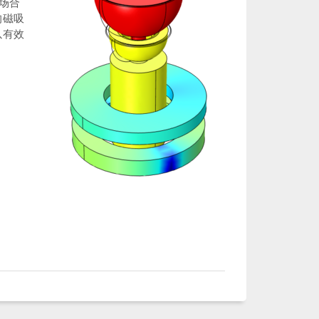
场合
的磁吸
以有效