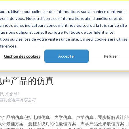
ont utilisés pour collecter des informations sur la manière dont vous
TS
INDUSTRIES
VIDEOS
EVENEMENT
nir de vous. Nous utilisons ces informations afin d'améliorer et de
nnées et les indicateurs concernant nos visiteurs à la fois sur ce site
ue nous utilisons, consultez notre Politique de confidentialité.
 pas suivies lors de votre visite sur ce site. Un seul cookie sera utilisé
 présentations
éférences.
Gestion des cookies
Accepter
Refuser
电声产品的仿真
1
1
孟
, 肖文恺
西联创电声有限公司
声产品的仿真包括电磁仿真、力学仿真、声学仿真，逐步拆解设计部
设计最佳方案，悬挂系统对称性最佳方案，声学产品效果最佳方案，