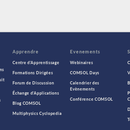
Apprendre
Evenements
Centre d'Apprentissage
Webinaires
C
ns
Formations Dirigées
COMSOL Days
V
it
Forum de Discussion
Calendrier des
B
Evènements
Échange d'Applications
P
Conférence COMSOL
C
s
Blog COMSOL
D
Multiphysics Cyclopedia
T