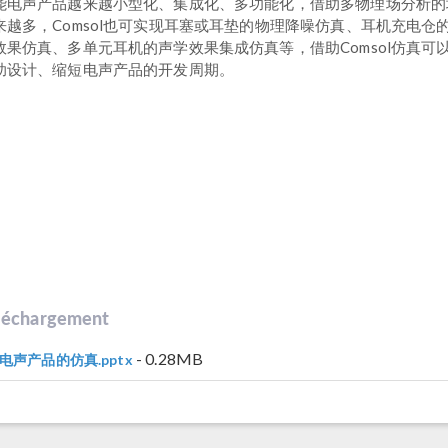
能电声产品越来越小型化、集成化、多功能化，借助多物理场分析的
来越多，Comsol也可实现耳塞或耳垫的物理降噪仿真、耳机充电仓
效果仿真、多单元耳机的声学效果集成仿真等，借助Comsol仿真可
助设计、缩短电声产品的开发周期。
léchargement
- 0.28MB
-电声产品的仿真.pptx