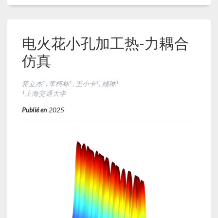
电火花小孔加工热-力耦合
仿真
1
1
1
1
蒋立杰
, 李柯林
, 王小卡
, 顾琳
1
上海交通大学
Publié en
2025